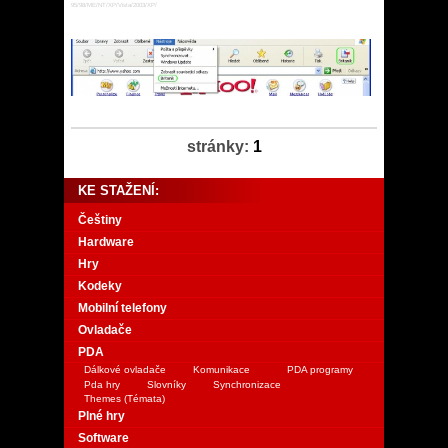
95/98/ME/NT/XP/Vista/2003/XP/
stránky:
1
KE STAŽENÍ:
Češtiny
Hardware
Hry
Kodeky
Mobilní telefony
Ovladače
PDA
Dálkové ovladače
Komunikace
PDA programy
Pda hry
Slovníky
Synchronizace
Themes (Témata)
Plné hry
Software