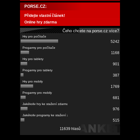
PORSE.CZ:
Přidejte vlastní článek!
Online hry zdarma
Čeho chcete na porse.cz více?
5242
1168
901
387
1769
681
976
515
11639 hlasů