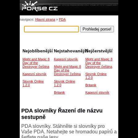
navigace:
Hlavní strana
»
PDA
Nejoblíbenější
Nejstahovanější
Nejčerstvější
Might and Magic 8
Kapesní slovník
Might and Magic 8
Day of the
Day of the
Destroyer čeština
Might and Magic 8
Destroyer čeština
Day of the
Kapesní slovník
Destroyer čeština
Slovnik Online
1.2.0
Slovnik Online
Slovnik Online
1.2.0
1.2.0
Britanik
Britanik
Kapesní slovník
PDA slovníky Řazení dle názvu
sestupně
PDA slovníky. Stáhněte si slovníky pro
Vaše PDA. Netahejte se hromadou papírů a
šetřete naše lesy