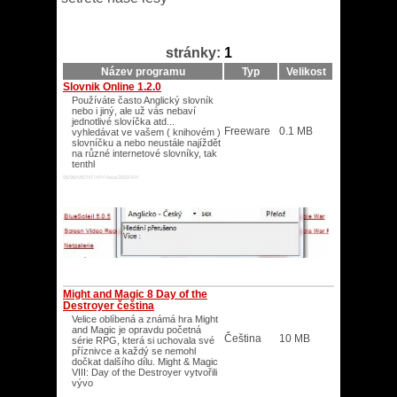
stránky:
1
Název programu
Typ
Velikost
Slovnik Online 1.2.0
Používáte často Anglický slovník
nebo i jiný, ale už vás nebaví
jednotlivé slovíčka atd...
Freeware
0.1 MB
vyhledávat ve vašem ( knihovém )
slovníčku a nebo neustále najíždět
na různé internetové slovníky, tak
tenthl
95/98/ME/NT/XP/Vista/2003/XP/
Might and Magic 8 Day of the
Destroyer čeština
Velice oblíbená a známá hra Might
and Magic je opravdu početná
Čeština
10 MB
série RPG, která si uchovala své
příznivce a každý se nemohl
dočkat dalšího dílu. Might & Magic
VIII: Day of the Destroyer vytvořili
vývo