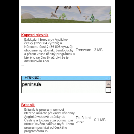
Kapesní slovník
Exkluzivní freevarov Anglicko-
český (222 804 výrazů) a
Německo-český (36 803 výrazů)
Freeware
3 MB
obousměrný slovník. Jendoduchý
a přitom velice účelný prográmek u
kterého se člověk až diví že je
distribuován zdar
Win
Britanik
Britanik je program, pomocí
kterého můžete překládat všechny
Anglické webové stránky do
Zkušební
0.1 MB
Češtiny a to pouze za pomocí pár
verze
kliknutí levého tlačítka myši. Tento
program pochází od českého
programátora In