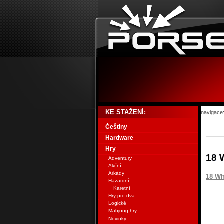
KE STAŽENÍ:
navigace
Češtiny
Hardware
Hry
18 
Adventury
Akční
Arkády
18 Wh
Hazardní
Karetní
Hry pro dva
Logické
Mahjong hry
Novinky