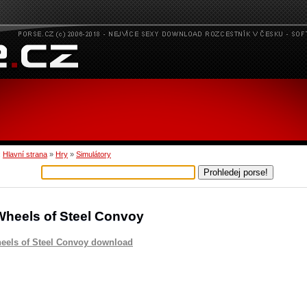
:
Hlavní strana
»
Hry
»
Simulátory
Wheels of Steel Convoy
eels of Steel Convoy download