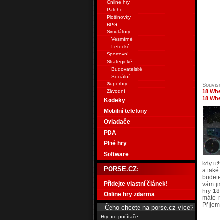
Online hry
Patche
Plošinovky
RPG
Simulátory
Vesmírné
Letecké
Sportovní
Strategické
Budovatelské
Sociální
Superhry
Souvise
Závodní
18 Whe
18 Whe
Kodeky
Mobilní telefony
Ovladače
PDA
Plné hry
Software
kdy už
PORSE.CZ:
a také
budete
Přidejte vlastní článek!
vám ji
hry 18
Online hry zdarma
máte m
Příjem
Čeho chcete na porse.cz více?