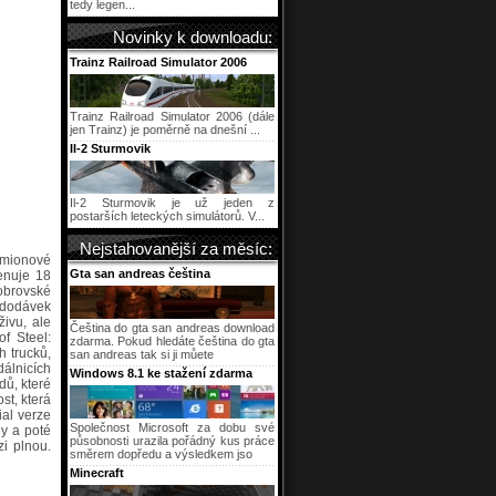
tedy legen...
Novinky k downloadu:
Trainz Railroad Simulator 2006
Trainz Railroad Simulator 2006 (dále
jen Trainz) je poměrně na dnešní ...
Il-2 Sturmovik
Il-2 Sturmovik je už jeden z
postarších leteckých simulátorů. V...
Nejstahovanější za měsíc:
amionové
Gta san andreas čeština
enuje 18
obrovské
 dodávek
ivu, ale
Čeština do gta san andreas download
f Steel:
zdarma. Pokud hledáte čeština do gta
 trucků,
san andreas tak si ji můete
dálnicích
Windows 8.1 ke stažení zdarma
dů, které
st, která
ial verze
Společnost Microsoft za dobu své
ny a poté
působnosti urazila pořádný kus práce
zi plnou.
směrem dopředu a výsledkem jso
Minecraft