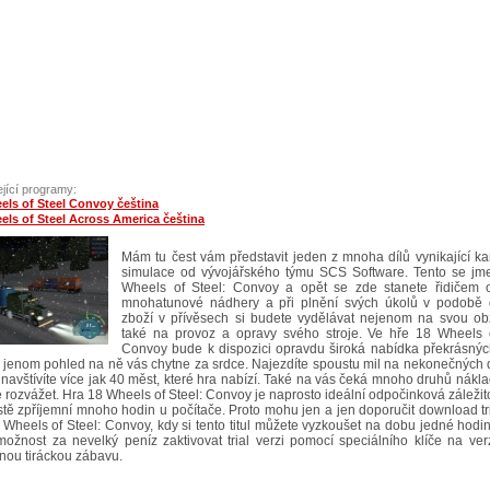
jící programy:
els of Steel Convoy čeština
els of Steel Across America čeština
Mám tu čest vám představit jeden z mnoha dílů vynikající k
simulace od vývojářského týmu SCS Software. Tento se jm
Wheels of Steel: Convoy a opět se zde stanete řidičem 
mnohatunové nádhery a při plnění svých úkolů v podobě
zboží v přívěsech si budete vydělávat nejenom na svou obž
také na provoz a opravy svého stroje. Ve hře 18 Wheels o
Convoy bude k dispozici opravdu široká nabídka překrásných
 jenom pohled na ně vás chytne za srdce. Najezdíte spoustu mil na nekonečných 
 navštívíte více jak 40 měst, které hra nabízí. Také na vás čeká mnoho druhů nákla
 rozvážet. Hra 18 Wheels of Steel: Convoy je naprosto ideální odpočinková záležito
stě zpříjemní mnoho hodin u počítače. Proto mohu jen a jen doporučit download tr
 Wheels of Steel: Convoy, kdy si tento titul můžete vyzkoušet na dobu jedné hodi
ožnost za nevelký peníz zaktivovat trial verzi pomocí speciálního klíče na ver
nou tiráckou zábavu.