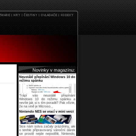
Novinky v magazínu:
Neustálé přepínání Windows 10 do
režimu spánku
Trápí vás neustálé přepínání
Windows 10 do režimu spánku a
nevíte jak si s tím poradit? Pak vězte,
že na vině je Microso...
Nintendo NES se vrací v mini verzi
Sice nám sotva začaly prázdniny, ale
o tenhle připravovaný vánoční dárek
se prostě nejde nepodělit. Nintendo,