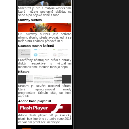
Minecraft je hra s malými kostičkami,
které můžete postupně skládat na
sebe a po nějaké době z toho
Subway surfers
Hru Subway surfers jistě netřeba
nikomu dlouho představovat, jedná se
totiž o hru známou především d
Daemon tools v češtině
Prověřený nástroj pro práci s obrazy
disků respektive s virtuálními
mechanikami Daemon tools je nepo
KBoard
KBoard je skvělé diskuzní fórum,
které naprogramoval mladý
programátor Štěpán Mátl, se hodí
napříkla
Adobe flash player 20
Adobe flash player 20 je klasický
plugin bez kterého se ani v roce 2016
ve vašem prohlížeči neobejde