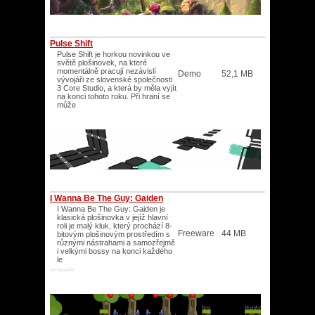
Pulse Shift
Pulse Shift je horkou novinkou ve
světě plošinovek, na které
momentálně pracují nezávislí
Demo
52,1 MB
vývojáři ze slovenské společnosti
3 Core Studio, a která by měla vyjít
na konci tohoto roku. Při hraní se
může
I Wanna Be The Guy: Gaiden
I Wanna Be The Guy: Gaiden je
klasická plošinovka v jejíž hlavní
roli je malý kluk, který prochází 8-
Freeware
44 MB
bitovým plošinovým prostředím s
různými nástrahami a samozřejmě
i velkými bossy na konci každého
le
XP/Vista/XP/