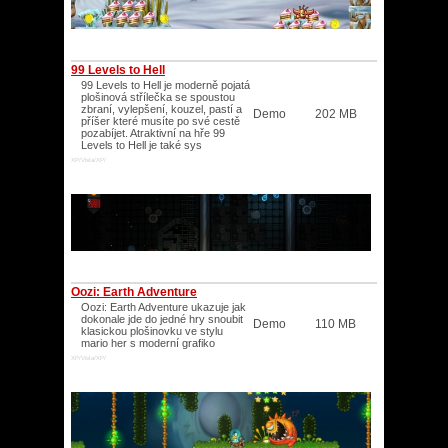
99 Levels to Hell
99 Levels to Hell je moderně pojatá
plošinová střílečka se spoustou
zbraní, vylepšení, kouzel, pastí a
Demo
202 MB
příšer které musíte po své cestě
pozabíjet. Atraktivní na hře 99
Levels to Hell je také sys
XP/Vista/XP/
Oozi: Earth Adventure
Oozi: Earth Adventure ukazuje jak
dokonale jde do jedné hry snoubit
Demo
110 MB
klasickou plošinovku ve stylu
mario her s moderní grafiko
XP/Vista/XP/