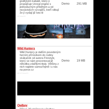
grafickém kabátě, který jí
Demo
291 MB
propůjčuje Unreal engine s
jednoduchým příběhem a od
nezávislých vývojářů, kteří slibují
že jí vydají již toto lé
XP/Vista/XP/
Wild Hunters
Wild Hunters je dalším povedeným
herním přírůstkem do rodiny
skákaček od autora Firestyle,
Demo
19 MB
který se nám prezentoval již
několika zdařilými tituly. Většinu z
nich najdete samozřejmě i u nás
na porse.cz
ME/XP/Vista/XP/
Owlboy