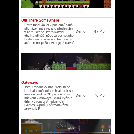
Out There Somewhere
Retro fanoušci si v poslední době
přicházejí na své, a to především
Demo
47 MB
v herní scéně, která každou
chvilku přináší něco zcela nového.
Podobnou novinkou je také dnešní
akční retro plošinovka, jejíž hlavní
Gateways
Jste-li fanoušky hry Portal nebo
jste ji alespoň jednou hráli, pak se
můžete těšit na 2D puzzle hru s
Demo
70 MB
názvem Gateways, která vyšla z
dílen vývojářů Smudget Cat
Games. A proč ji přirovnáváme
zrovna k P