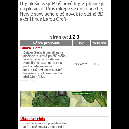
Hry plošinovky. Plošinové hry. Z plošinky
na plošinku. Proskákejte se do konce hry.
Nejvíc sexy série plošinovek je stejně 3D
akční hra s Larou Croft
stránky:
1
2
3
Název programu
Typ
Velikost
Bubble Gems
Bubble Gems je velmi hezká
plošinovka, která potěší hráče
všech věkových kategorií.
Společně s hlavním hrdinou
Freeware
6 MB
podniknete zajímavé
dobrodružství plné skákání,
hopsání a zdolávání mnoha
překážek. V jed
ME/XP/Vista/XP/
Ukrainian ninja
Hra Ukrainian Ninja je klasická
akční plošinovka v moderním