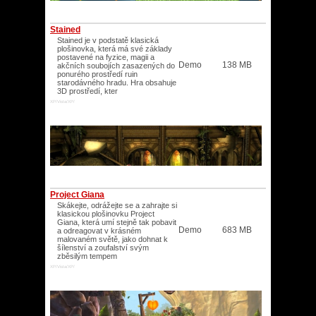
Stained
Stained je v podstatě klasická
plošinovka, která má své základy
postavené na fyzice, magii a
Demo
138 MB
akčních soubojích zasazených do
ponurého prostředí ruin
starodávného hradu. Hra obsahuje
3D prostředí, kter
XP/Vista/XP/
Project Giana
Skákejte, odrážejte se a zahrajte si
klasickou plošinovku Project
Giana, která umí stejně tak pobavit
Demo
683 MB
a odreagovat v krásném
malovaném světě, jako dohnat k
šílenství a zoufalství svým
zběsilým tempem
XP/Vista/XP/