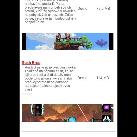
Pěkná 2D plošinovka Owlboy
pochází ze studia D-Pad a
představuje nám příběh sovích
Demo
79,5 MB
hrdinů, kteří žijí vysoko v oblacích
na pohyblivých ostrovech. Zdálo
by se, že právě tam budou úplně v
bezpečí a nic
Rush Bros
Rush Bros je atraktivní plošinovka
založená na nápadu s tím, že se
její prostředí a dílčí detaily mění
Demo
114 MB
podle toho jakou si vy sami jako
hráči vyberete nebo dokonce
nahrajete (naimportujete) svou
vlast
XP/Vista/XP/