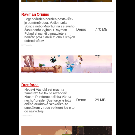
Rayman Origins
Legendárních herních postaviček
je poměrně dost. Vedle maria,
Sonica nebo Moorhuhna se svého
Demo
770 MB
času dobře vyjímal i Raymen.
Pokud si na něj pamatujete a
hodláte prožít další z jeho šílených
dobrodružstv
XP/Vista/XP/
Dustforce
Nebaví Vás uklízet prach a
zametat? No tak to rozhodně
zkuste Dustforce a třeba Vás ta
Demo
29 MB
nechuť přejde! Dustforce je totiž
akčně arkádová skákačka se
smetákem v ruce ve které jde o to
co nejrychleji,
XP/Vista/XP/