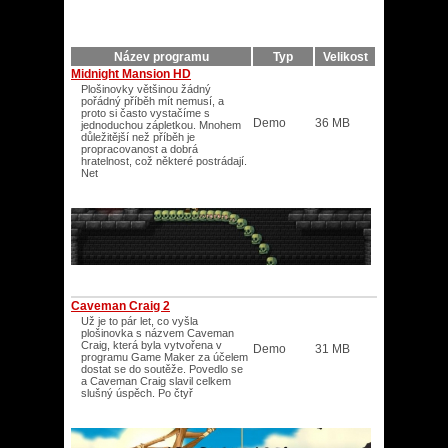
Název programu
Typ
Velikost
Midnight Mansion HD
Plošinovky většinou žádný
pořádný příběh mít nemusí, a
proto si často vystačíme s
Demo
36 MB
jednoduchou zápletkou. Mnohem
důležitější než příběh je
propracovanost a dobrá
hratelnost, což některé postrádají.
Net
Caveman Craig 2
Už je to pár let, co vyšla
plošinovka s názvem Caveman
Craig, která byla vytvořena v
Demo
31 MB
programu Game Maker za účelem
dostat se do soutěže. Povedlo se
a Caveman Craig slavil celkem
slušný úspěch. Po čtyř