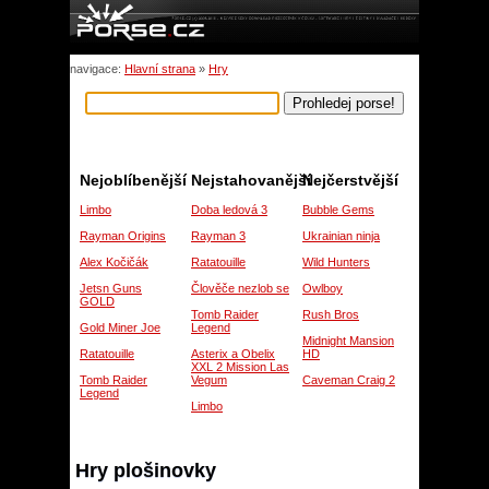
navigace:
Hlavní strana
»
Hry
Nejoblíbenější
Nejstahovanější
Nejčerstvější
Limbo
Doba ledová 3
Bubble Gems
Rayman Origins
Rayman 3
Ukrainian ninja
Alex Kočičák
Ratatouille
Wild Hunters
Jetsn Guns
Člověče nezlob se
Owlboy
GOLD
Tomb Raider
Rush Bros
Gold Miner Joe
Legend
Midnight Mansion
Ratatouille
Asterix a Obelix
HD
XXL 2 Mission Las
Tomb Raider
Vegum
Caveman Craig 2
Legend
Limbo
Hry plošinovky