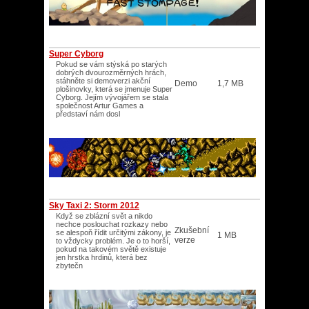
Super Cyborg
Pokud se vám stýská po starých
dobrých dvourozměrných hrách,
stáhněte si demoverzi akční
Demo
1,7 MB
plošinovky, která se jmenuje Super
Cyborg. Jejím vývojářem se stala
společnost Artur Games a
představí nám dosl
Sky Taxi 2: Storm 2012
Když se zblázní svět a nikdo
nechce poslouchat rozkazy nebo
Zkušební
se alespoň řídit určitými zákony, je
1 MB
verze
to vždycky problém. Je o to horší,
pokud na takovém světě existuje
jen hrstka hrdinů, která bez
zbytečn