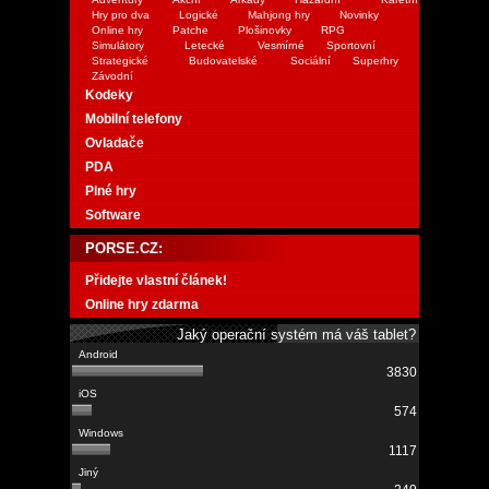
Hry pro dva
Logické
Mahjong hry
Novinky
Online hry
Patche
Plošinovky
RPG
Simulátory
Letecké
Vesmírné
Sportovní
Strategické
Budovatelské
Sociální
Superhry
Závodní
Kodeky
Mobilní telefony
Ovladače
PDA
Plné hry
Software
PORSE.CZ:
Přidejte vlastní článek!
Online hry zdarma
Jaký operační systém má váš tablet?
3830
574
1117