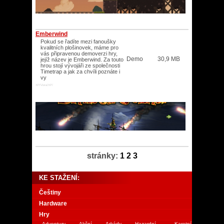
Emberwind
Pokud se řadíte mezi fanoušky
kvalitních plošinovek, máme pro
vás připravenou demoverzi hry,
Demo
30,9 MB
jejíž název je Emberwind. Za touto
hrou stojí vývojáři ze společnosti
Timetrap a jak za chvíli poznáte i
vy
XP/Vista/XP/
stránky:
1
2
3
KE STAŽENÍ:
Češtiny
Hardware
Hry
Adventury
Akční
Arkády
Hazardní
Karetní