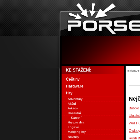
KE STAŽENÍ:
navigace
Češtiny
Hardware
Hry
Nejč
Adventury
Akční
Bubble
Arkády
Hazardní
Ukraini
Karetní
Hry pro dva
Wild H
Logické
Owlbo
Mahjong hry
Novinky
Rush B