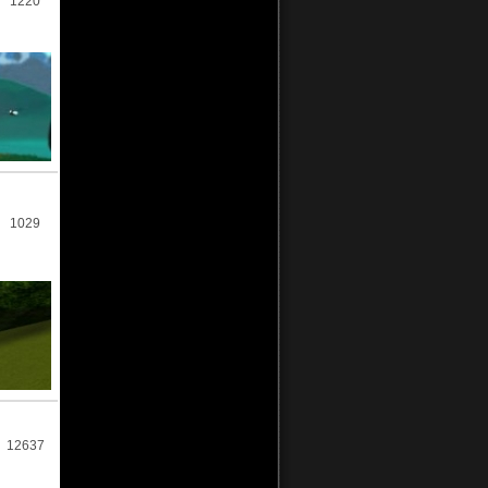
1220
1029
12637