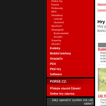
Online hry
Midnig
Patche
Plošinovky
Cavema
RPG
Simulátory
Letecké
Hry
Vesmírné
Hry p
Sportovní
Strategické
konce
Budovatelské
Sociální
Superhry
Závodní
Kodeky
Bubb
Bubb
Mobilní telefony
hráč
Ovladače
hrdi
skák
PDA
ME/XP/Vista
Plné hry
Software
PORSE.CZ:
Přidejte vlastní článek!
Online hry zdarma
CID 
Oxyg
Jaký operační systém má váš
The 
tablet?
spoj