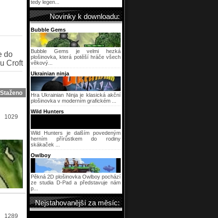
tedy legen...
Novinky k downloadu:
Bubble Gems
Bubble Gems je velmi hezká
e do
plošinovka, která potěší hráče všech
u Croft
věkový...
Ukrainian ninja
Staženo
Hra Ukrainian Ninja je klasická akční
plošinovka v moderním grafickém ...
Wild Hunters
1029
Wild Hunters je dalším povedeným
herním přírůstkem do rodiny
skákaček ...
Owlboy
Pěkná 2D plošinovka Owlboy pochází
ze studia D-Pad a představuje nám
p...
Nejstahovanější za měsíc:
1289