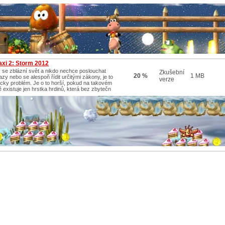
axi 2: Storm 2012
 se zblázní svět a nikdo nechce poslouchat
Zkušební
20 %
1 MB
zy nebo se alespoň řídit určitými zákony, je to
verze
cky problém. Je o to horší, pokud na takovém
ě existuje jen hrstka hrdinů, která bez zbytečn