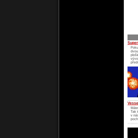
Super
Poku
dvou
ploš
vývo
před
Vesse
Máte
Tak 
v nás
poch
XP/2003/XP/