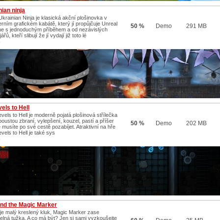
ian ninja
Ukrainian Ninja je klasická akční plošinovka v
rním grafickém kabátě, který jí propůjčuje Unreal
50 %
Demo
291 MB
ne s jednoduchým příběhem a od nezávislých
ářů, kteří slibují že jí vydají již toto lé
/
els to Hell
vels to Hell je moderně pojatá plošinová střílečka
poustou zbraní, vylepšení, kouzel, pastí a příšer
50 %
Demo
202 MB
 musíte po své cestě pozabíjet. Atraktivní na hře
vels to Hell je také sys
/
nd the Magic Marker
je malý kreslený kluk, Magic Marker zase
elná tužka. A co má být? Jen si sami vyzkoušejte