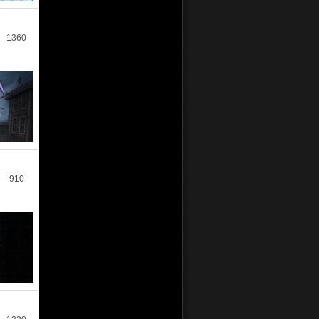
1360
910