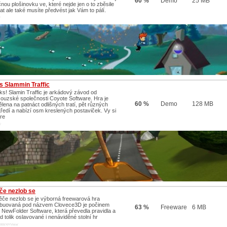
60 %
Demo
25 MB
nou plošinovku ve, které nejde jen o to zběsile
at ale také musíte předvést jak Vám to pálí.
/
s Slammin Traffic
ks! Slamin Traffic je arkádový závod od
couzské společnosti Coyote Software. Hra je
60 %
Demo
128 MB
ělena na patnáct odlišných tratí, pět různých
tředí a nabízí osm kreslených postaviček. Vy si
re
/
če nezlob se
ěče nezlob se je výborná freewarová hra
ribuovaná pod názvem Clovece3D je počinem
63 %
Freeware
6 MB
y NewFolder Software, která převedla pravidla a
d tolik oslavované i nenáviděné stolní hr
000/XP/Vista/