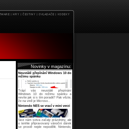
Novinky v magazínu:
Neustálé přepínání Windows 10 do
režimu spánku
Trápí vás neustálé přepínání
Windows 10 do režimu spánku a
nevíte jak si s tím poradit? Pak vězte,
že na vině je Microso...
Nintendo NES se vrací v mini verzi
Sice nám sotva začaly prázdniny, ale
o tenhle připravovaný vánoční dárek
se prostě nejde nepodělit. Nintendo,