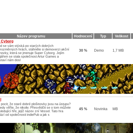
Název programu
Hodnocení
Typ
Velikost
 Cyborg
d se vám stýská po starých dobrých
rozměrných hrách, stáhněte si demoverzi akční
30 %
Demo
1,7 MB
inovky, která se jmenuje Super Cyborg. Jejím
jářem se stala společnost Artur Games a
staví nám dosl
l
 pocit, že staré dobré plošinovky jsou na ústupu?
tedy věřte, že nikoliv. Přesvědčit se o tom můžete
45 %
Novinka
MB
ledující hře, jejíž název zní Vessel. Tato hra
ází od společnosti indiePub a jak s