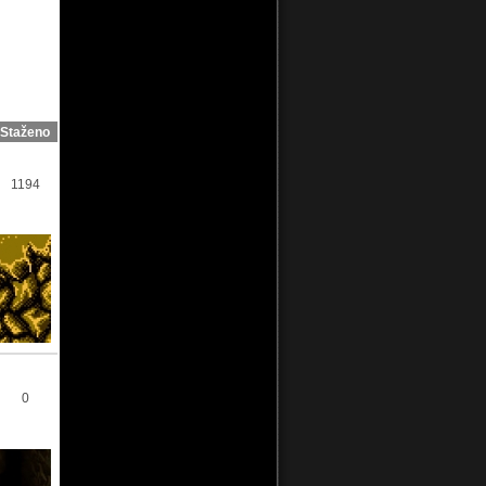
Staženo
1194
0