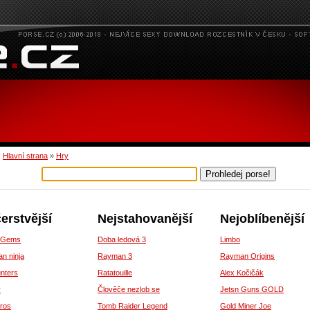
:
Hlavní strana
»
Hry
erstvější
Nejstahovanější
Nejoblíbenější
 Gems
Doba ledová 3
Limbo
an ninja
Rayman 3
Rayman Origins
unters
Ratatouille
Alex Kočičák
y
Člověče nezlob se
Jetsn Guns GOLD
ros
Tomb Raider Legend
Gold Miner Joe