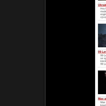
Ukrain
Hra 
mode
engi
vývoj
XP/Vista/XP
99 Lev
99 Le
se s
které
99 Le
XP/Vista/XP
Max a
Max 
kouz