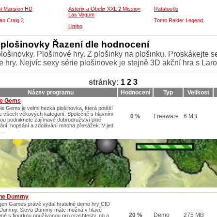
ht Mansion HD
Asterix a Obelix XXL 2 Mission
Ratatouille
Las Vegum
n Craig 2
Tomb Raider Legend
Limbo
 plošinovky Řazení dle hodnocení
lošinovky. Plošinové hry. Z plošinky na plošinku. Proskákejte s
 hry. Nejvíc sexy série plošinovek je stejně 3D akční hra s Laro
stránky:
1
2
3
Název programu
Hodnocení
Typ
Velikost
le Gems
le Gems je velmi hezká plošinovka, která potěší
e všech věkových kategorií. Společně s hlavním
0 %
Freeware
6 MB
nou podniknete zajímavé dobrodružství plné
ání, hopsání a zdolávání mnoha překážek. V jed
/XP/
The Dummy
en Games právě vydal hratelné demo hry CID
Dummy. Slovo Dummy máte možná v hlavě
20 %
Demo
275 MB
ené s figurkou používanou pro crashtesty, no a