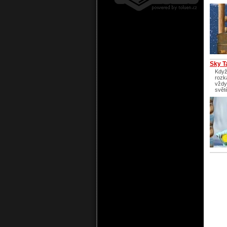
Sky T
Když
rozka
vždy
svět