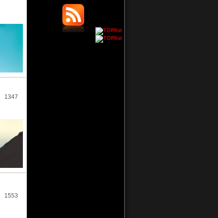
1347
1553