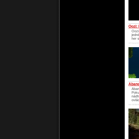
Oozi:
Oozi
jedn
her 
XP/Vista/XP
Aband
Aban
Poku
nádh
ovlá
Win 95/98/M