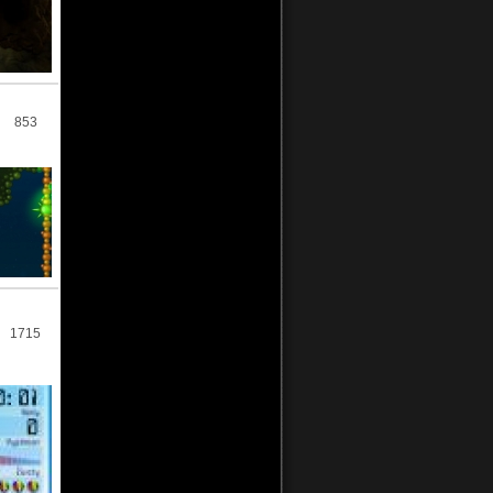
853
1715