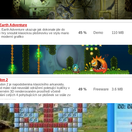
 Earth Adventure
: Earth Adventure ukazuje jak dokonale jde do
45 %
Demo
110 MB
é hry snoubit klasickou plošinovku ve stylu mario
s moderní grafiko
/
on 2
don 2 je napodobenina klasického arkanoidu.
d máte rádi neustálé odrážení poletující kuličky v
49 %
Freeware
3.6 MB
erném 3D renderovaném prostředí včetně
dání celých 4 pohybujících se plošinek se stále zv
E/NT/2000/XP/Vista/