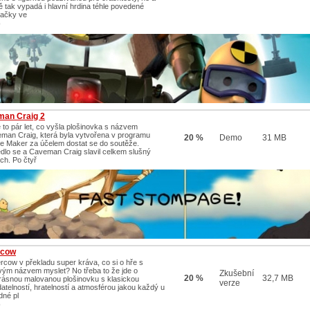
ě tak vypadá i hlavní hrdina téhle povedené
ačky ve
/
an Craig 2
e to pár let, co vyšla plošinovka s názvem
man Craig, která byla vytvořena v programu
20 %
Demo
31 MB
 Maker za účelem dostat se do soutěže.
dlo se a Caveman Craig slavil celkem slušný
ch. Po čtyř
rcow
rcow v překladu super kráva, co si o hře s
vým názvem myslet? No třeba to že jde o
Zkušební
20 %
32,7 MB
rásnou malovanou plošinovku s klasickou
verze
datelností, hratelností a atmosférou jakou každý u
dné pl
/