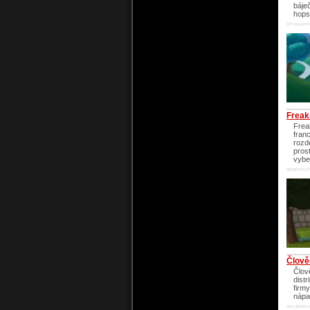
báječ
hops
XP/Vista/XP
Freak
Frea
fran
rozd
pros
vybe
95/98/XP/XP
Člově
Člov
dist
firm
nápa
Win 98/ME/2