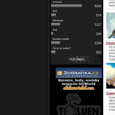
práv
hops
3830
XP/Vista/XP
574
1117
249
Cavem
1104
Už j
Cave
552
Game
Pove
7426 hlasů
úspě
Supe
Supe
tako
přek
ovla
pořá
XP/Vista/XP