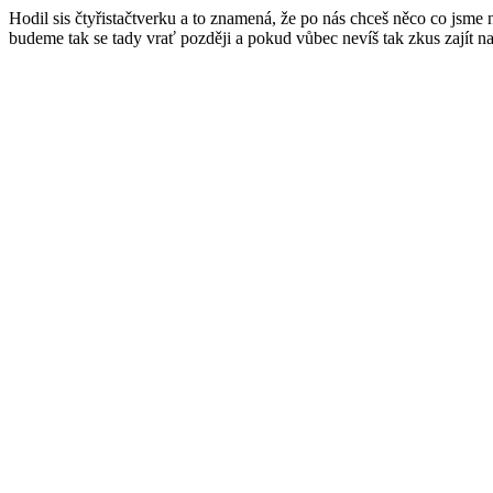
Hodil sis čtyřistačtverku a to znamená, že po nás chceš něco co jsme
budeme tak se tady vrať později a pokud vůbec nevíš tak zkus zajít n