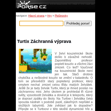
navigace:
Hlavní strana
»
Hry
»
Plošinovky
Turtix Záchranná výprava
V želví kouzelnické škole
došlo k závažné nehodě.
Zapomětlivý profesor
popletl kouzlo a všichni žáci
zmizeli. Co teď? Vyučovat
na kouzelnické škole není
jen tak. Stačí drobná
chybička a neškodné kouzlo se změní v katastrofu. O
tom se přesvědčil starý popletený profesor, který
omylem nechal zmizet celou třídu malých želvátek.
Ještě že je tady želvák Turtix, který je ihned poslán na
záchrannou misi. Jeho úkolem je prohledat tři různé
světy, vysvobodit želvátka a dovést je k teleportu, který
je dopraví zpátky do školy. Na Turtixe i želvátka čeká
spousta nástrah v podobě pastí, zákeřných nepřátel a
složitých labyrintů. Jste zvědaví jak to dopadne?
Připojte se k Turtixovi v této skvělé dynamické hře a