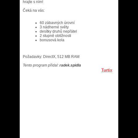
hrajte s ním!
Čeká na vás:
60 zábavných úrovní
3 nádherné světy
desítky druhů nepřátel
2 stupně obtížnosti
bonusová kola
Požadavky: DirectX, 512 MB RAM
Tento program přidal:
radek.spidla
Turtix