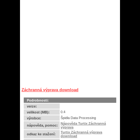
Záchranná výprava download
Podrobnosti:
verze:
0.4
velikost (MB):
Špidla Data Processing
výrobce:
Nápověda Turtix Záchranná
nápověda, pomoc:
výprava
Turtix Záchranná výprava
odkaz ke stažení:
download