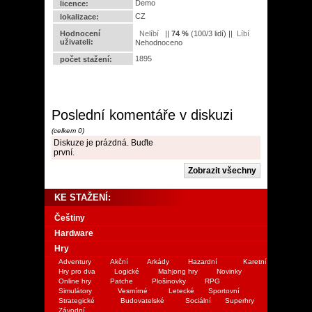
Demo
licence:
CZ
lokalizace:
Hodnocení
||
74
%
(
100
/
3 lidí
) ||
uživateli:
Nehodnoceno
1895
počet stažení:
Poslední komentáře v diskuzi
(celkem 0)
Diskuze je prázdná. Buďte
první.
KE STAŽENÍ:
Češtiny
Hardware
Hry
Adventury
Akční
Arkády
Hazardní
Karetní
Hry pro dva
Logické
Mahjong hry
Novinky
Online hry
Patche
Plošinovky
RPG
Simulátory
Vesmírné
Letecké
Sportovní
Strategické
Budovatelské
Sociální
Superhry
Závodní