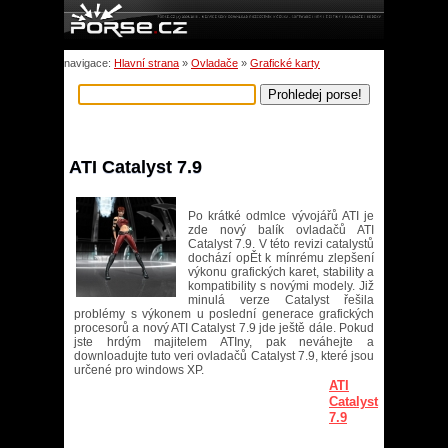
navigace:
Hlavní strana
»
Ovladače
»
Grafické karty
ATI Catalyst 7.9
Po krátké odmlce vývojářů ATI je
zde nový balík ovladačů ATI
Catalyst 7.9. V této revizi catalystů
dochází opĚt k mínrému zlepšení
výkonu grafických karet, stability a
kompatibility s novými modely. Již
minulá verze Catalyst řešila
problémy s výkonem u poslední generace grafických
procesorů a nový ATI Catalyst 7.9 jde ještě dále. Pokud
jste hrdým majitelem ATIny, pak neváhejte a
downloadujte tuto veri ovladačů Catalyst 7.9, které jsou
určené pro windows XP.
ATI
Catalyst
7.9