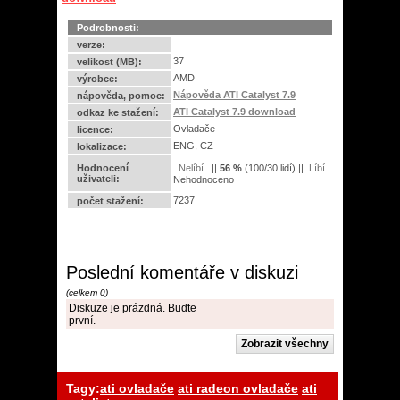
Podrobnosti:
verze:
37
velikost (MB):
AMD
výrobce:
Nápověda ATI Catalyst 7.9
nápověda, pomoc:
ATI Catalyst 7.9 download
odkaz ke stažení:
Ovladače
licence:
ENG, CZ
lokalizace:
Hodnocení
||
56
%
(
100
/
30 lidí
) ||
uživateli:
Nehodnoceno
7237
počet stažení:
Poslední komentáře v diskuzi
(celkem 0)
Diskuze je prázdná. Buďte
první.
Tagy:
ati ovladače
ati radeon ovladače
ati