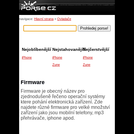
navigace:
Hlavní strana
»
Ovladače
Nejoblíbenější
Nejstahovanější
Nejčerstvější
iPhone
iPhone
iPhone
Zune
Zune
Firmware
Firmware je obecný název pro
zjednodušeně řečeno operační systémy
ktere pohání elektronická zařízení. Zde
najdete různé firmware pro velké množství
zařízení jako jsou mobilní telefony, mp3
přehrávače, iphone apod.