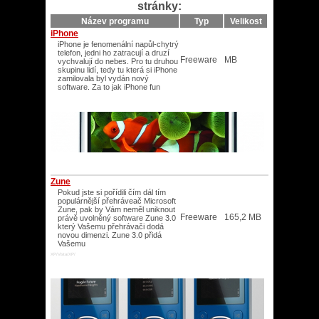
stránky:
Název programu
Typ
Velikost
iPhone
iPhone je fenomenální napůl-chytrý
telefon, jedni ho zatracují a druzí
Freeware
MB
vychvalují do nebes. Pro tu druhou
skupinu lidí, tedy tu která si iPhone
zamilovala byl vydán nový
software. Za to jak iPhone fun
Zune
Pokud jste si pořídili čím dál tím
populárnější přehráveač Microsoft
Zune, pak by Vám neměl uniknout
Freeware
165,2 MB
právě uvolněný software Zune 3.0
který Vašemu přehrávači dodá
novou dimenzi. Zune 3.0 přidá
Vašemu
XP/Vista/XP/