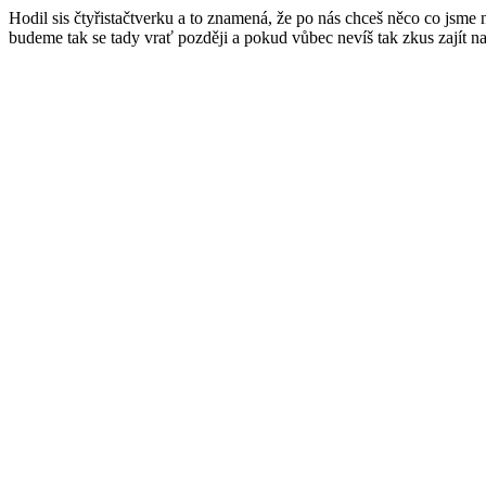
Hodil sis čtyřistačtverku a to znamená, že po nás chceš něco co jsme
budeme tak se tady vrať později a pokud vůbec nevíš tak zkus zajít n