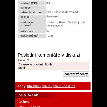
0.9
velikost (MB):
výrobce:
Fifa 07 čeština download
odkaz ke stažení:
Freeware
licence:
Hodnocení
||
75
%
(
100
/
248
) ||
uživateli:
Nehodnoceno
VZ
lokalizace:
79358
počet stažení:
Poslední komentáře v diskuzi
(celkem 0)
Diskuze je prázdná. Buďte
první.
Tagy:
fifa 2008
fifa 08
fifa 08 čeština
KE STAŽENÍ:
Češtiny
Hry
Software