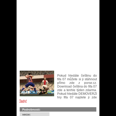
Pokud hledáte češtinu do
fifa 07 můžete si ji stáhnout
přímo zde z porse.cz.
Download čeština do fifa 07
zde a tenhle týden zdarma.
Pokud hledáte DEMOVERZI
hry fifa 07 najdete ji zde
Tady!
Podrobnosti:
verze: