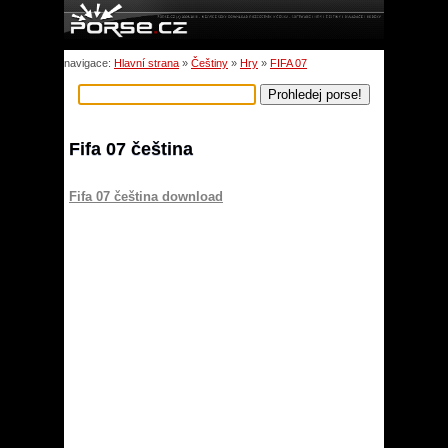
navigace:
Hlavní strana
»
Češtiny
»
Hry
»
FIFA 07
Fifa 07 čeština
Fifa 07 čeština download