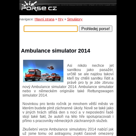
navigace:
Hlavní strana
»
Hry
»
Simulátory
Ambulance simulator 2014
Asi nikdo nechce jet
sanitkou jako pasažér,
určitě se ale najdou takoví
kteří by chtěli sanitku řídit a
právě pro ty je zde zbrusu
nový Ambulance simulator 2014. Ambulance simulator
nebo v německém originále také Rettungswagen
simulator 2014.
Novinkou pro tento ročník je mnohem větší město ve
kterém budete plnit záchranné úkoly. Nově se také jako
v jiných hrách střídá den s nocí a v neposlední řadě
stojí také fakt, že autoři na této hře spolupracovali i
přímo s pracovníky německých záchranných služeb.
Zkušební verze Ambulance simulatoru 2014 nabízí jak
už jsme tomu od astragonu zvyklí časově omezený