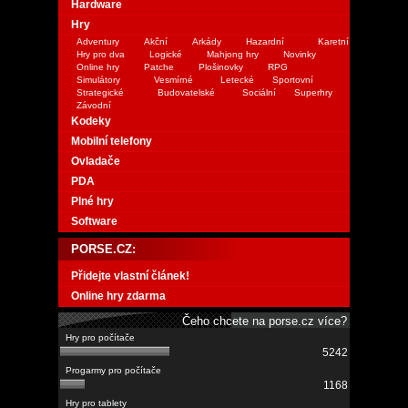
Hardware
Hry
Adventury
Akční
Arkády
Hazardní
Karetní
Hry pro dva
Logické
Mahjong hry
Novinky
Online hry
Patche
Plošinovky
RPG
Simulátory
Vesmírné
Letecké
Sportovní
Strategické
Budovatelské
Sociální
Superhry
Závodní
Kodeky
Mobilní telefony
Ovladače
PDA
Plné hry
Software
PORSE.CZ:
Přidejte vlastní článek!
Online hry zdarma
Čeho chcete na porse.cz více?
5242
1168