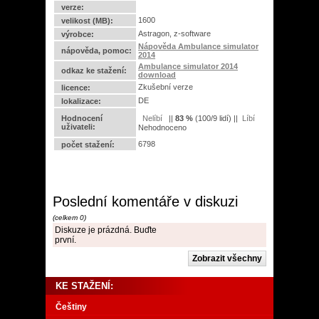
verze:
1600
velikost (MB):
Astragon, z-software
výrobce:
Nápověda Ambulance simulator
nápověda, pomoc:
2014
Ambulance simulator 2014
odkaz ke stažení:
download
Zkušební verze
licence:
DE
lokalizace:
Hodnocení
||
83
%
(
100
/
9 lidí
) ||
uživateli:
Nehodnoceno
6798
počet stažení:
Poslední komentáře v diskuzi
(celkem 0)
Diskuze je prázdná. Buďte
první.
KE STAŽENÍ:
Češtiny