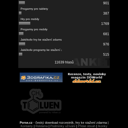
901
387
1769
681
976
515
11639 hlasů
Porse.cz
- český download rozcestník, hry ke stažení zdarma |
Kontakty
|
Reklama
|
Podmínky užívání
|
Přidat obsah
|
Ikonky