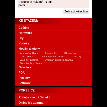
Diskuze je prázdná. Buďte
první.
KE STAŽENÍ:
Češtiny
Hardware
Hry
Kodeky
Mobilní telefony
Android aplikace
Android hry
iPhone hry
Java aplikace
Java aplikace zdarma
Java hry
Java hry zdarma
Symbian aplikace zdarma
Symbian hry zdarma
Ovladače
PDA
Plné hry
Software
PORSE.CZ:
Přidejte vlastní článek!
Online hry zdarma