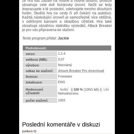
že hra vás zabaví na hodně a hodně dlouho, protože
obsahuje celé dvě tisíckovky úrovní. Nežli se tedy
dopracujete k té poslední, odehrajete mnoho dlouhých
hodin. Skvělá hra na cesty či při čekání na autobus.
Každá následující úroveň je samozřejmě více obtížná,
s odlišnými barvami a skladbou cihliček. Hra také
obsahuje obsáhlou statistiku výsledků. Attack Breaker
je pro vás připravena ke stažení.
Tento program přidal:
Jackie
Podrobnosti:
1.2.4
verze:
0,07
velikost (MB):
Neznámý
výrobce:
Attack Breaker Pro download
odkaz ke stažení:
Freeware
licence:
ENG
lokalizace:
Hodnocení
||
100
%
(
100
/
1 lidí
) ||
uživateli:
Nehodnoceno
1003
počet stažení:
Poslední komentáře v diskuzi
(celkem 0)