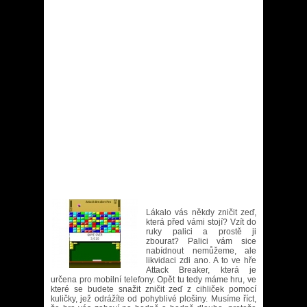
Lákalo vás někdy zničit zeď,
která před vámi stojí? Vzít do
ruky palici a prostě ji
zbourat? Palici vám sice
nabídnout nemůžeme, ale
likvidaci zdi ano. A to ve hře
Attack Breaker, která je
určena pro mobilní telefony. Opět tu tedy máme hru, ve
které se budete snažit zničit zeď z cihliček pomocí
kuličky, jež odrážíte od pohyblivé plošiny. Musíme říct,