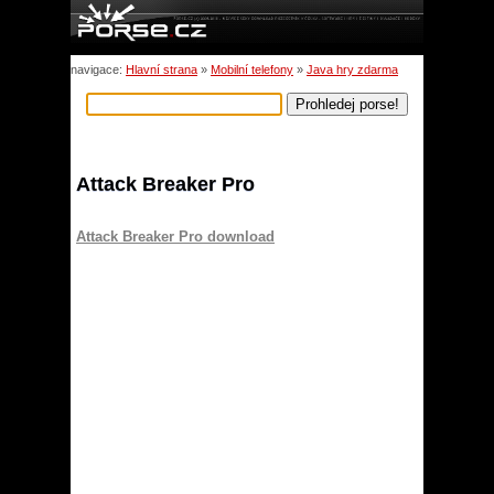
navigace:
Hlavní strana
»
Mobilní telefony
»
Java hry zdarma
Attack Breaker Pro
Attack Breaker Pro download