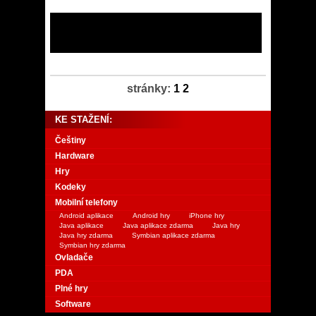
stránky:
1
2
KE STAŽENÍ:
Češtiny
Hardware
Hry
Kodeky
Mobilní telefony
Android aplikace
Android hry
iPhone hry
Java aplikace
Java aplikace zdarma
Java hry
Java hry zdarma
Symbian aplikace zdarma
Symbian hry zdarma
Ovladače
PDA
Plné hry
Software