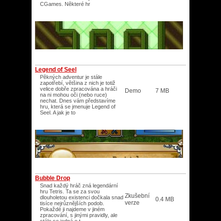
CGames. Některé hr
Legend of Seel
Pěkných adventur je stále
zapotřebí, většina z nich je totiž
velice dobře zpracována a hráči
Demo
7 MB
na ni mohou oči (nebo ruce)
nechat. Dnes vám představíme
hru, která se jmenuje Legend of
Seel. A jak je to
Bubble Drop
Snad každý hráč zná legendární
hru Tetris. Ta se za svou
Zkušební
dlouholetou existenci dočkala snad
0.4 MB
verze
tisíce nejrůznějších podob.
Pokaždé ji najdeme v jiném
zpracování, s jinými pravidly, ale