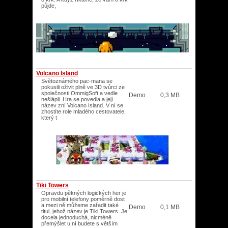
půjde,
Volcano Island
Světoznámého pac-mana se
pokusili oživit plně ve 3D tvůrci ze
společnosti OmmigSoft a vedle
Demo
0,3 MB
nešlápli. Hra se povedla a její
název zní Volcano Island. V ní se
zhostíte role mladého cestovatele,
který t
Tiki Towers
Opravdu pěkných logických her je
pro mobilní telefony poměrně dost
a mezi ně můžeme zařadit také
Demo
0,1 MB
titul, jehož název je Tiki Towers. Je
docela jednoduchá, nicméně
přemýšlet u ní budete s větším