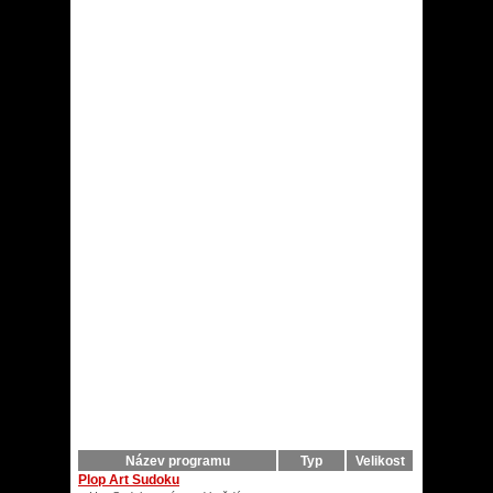
Název programu
Typ
Velikost
Plop Art Sudoku