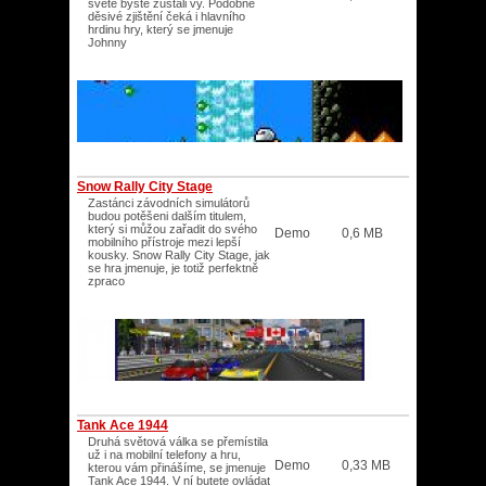
světě byste zůstali vy. Podobné
děsivé zjištění čeká i hlavního
hrdinu hry, který se jmenuje
Johnny
Snow Rally City Stage
Zastánci závodních simulátorů
budou potěšeni dalším titulem,
který si můžou zařadit do svého
Demo
0,6 MB
mobilního přístroje mezi lepší
kousky. Snow Rally City Stage, jak
se hra jmenuje, je totiž perfektně
zpraco
Tank Ace 1944
Druhá světová válka se přemístila
už i na mobilní telefony a hru,
Demo
0,33 MB
kterou vám přinášíme, se jmenuje
Tank Ace 1944. V ní butete ovládat