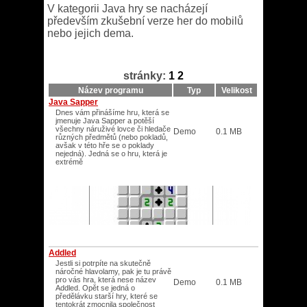
V kategorii Java hry se nacházejí
především zkušební verze her do mobilů
nebo jejich dema.
stránky:
1
2
Název programu
Typ
Velikost
Java Sapper
Dnes vám přinášíme hru, která se
jmenuje Java Sapper a potěší
všechny náruživé lovce či hledače
Demo
0.1 MB
různých předmětů (nebo pokladů,
avšak v této hře se o poklady
nejedná). Jedná se o hru, která je
extrémě
Addled
Jestli si potrpíte na skutečně
náročné hlavolamy, pak je tu právě
pro vás hra, která nese název
Demo
0.1 MB
Addled. Opět se jedná o
předělávku starší hry, které se
tentokrát zmocnila společnost