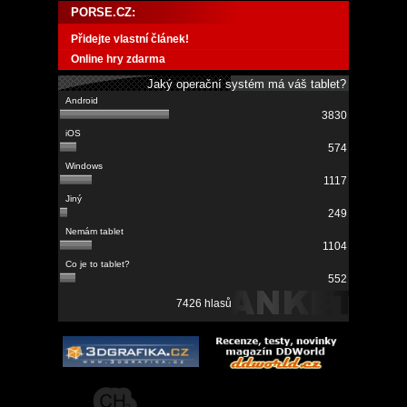
PORSE.CZ:
Přidejte vlastní článek!
Online hry zdarma
Jaký operační systém má váš tablet?
3830
574
1117
249
1104
552
7426 hlasů