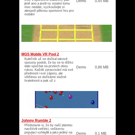
Demo
0,45 MB
jistě ano a jestli vy ostatní tomu
moc nedáte, vyzkoušejte si
alespoň pěknou sportovní hru pro
mobilní
MGS Mobile VR Pool 2
Kulečník už se dočkal takové
spousty podob, že by se to těžko
dalo spočítat na prstech obou
Demo
0,86 MB
rukou. Každé zpracování má své
přednosti i své zápory, ale
většinou se dočkáme slušné
hratelnosti a pak už z
Johnny Rumble 2
Představte si, že by naší planetu
navštívili vetřelci, veškerou
populaci vyhladili a jako jediný na
Demo
0,1 MB