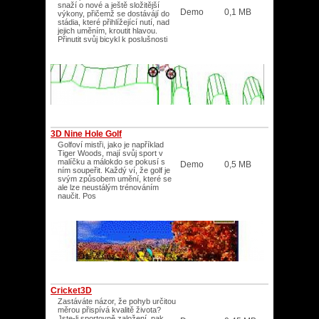
snaží o nové a ještě složitější
Demo
0,1 MB
výkony, přičemž se dostávájí do
stádia, které přihlížející nutí, nad
jejich uměním, kroutit hlavou.
Přinutit svůj bicykl k poslušnosti
3D Nine Hole Golf
Golfoví mistři, jako je například
Tiger Woods, mají svůj sport v
malíčku a málokdo se pokusí s
Demo
0,5 MB
ním soupeřit. Každý ví, že golf je
svým způsobem umění, které se
ale lze neustálým trénováním
naučit. Pos
Cricket3D
Zastáváte názor, že pohyb určitou
měrou přispívá kvalitě života?
Jste-li sportovně založení, pak