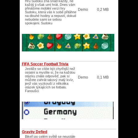
Hru Sudoku zná snad každý, ne
každý ji však umí hrát. Dnes vám
přinášíme mobilní verzi hry
Demo
0,2 MB
Sudoku, která vás k sobě přitáhne
na dlouhé hodiny a nepustí, dokud
nebudete sami se sebou
spokojeni. Sudoku
FIFA Soccer Football Trivia
Jestliže se cítíte být chytřejší než
ostatní a myslíte si, že na každou
otázku znáte odpověď, pak si
Demo
0,1 MB
můžete zahrát takový malý kvíz,
jenž vás vyzkouší z několika
otázek týkajících se fotbalu.
Fanoušci
Gravity Defied
Bikeři po celém světě se neustále