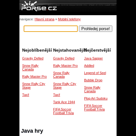
navigace:
Hlavní strana
»
Mobilní telefony
Nejoblíbenější
Nejstahovanější
Nejčerstvější
Gravity Defied
Gravity Defied
Java Sapper
Snow Rally
Rally Master Pro
Addled
Canada
Snow Rally
Legend of Seel
Rally Master Pro
Canada
Bubble Drop
Snow Rally City
Snow Rally City
Stage
Stage
Snow Rally
Canada
Taxi!
Taxi!
Plop Art Sudoku
Tank Ace 1944
FIFA Soccer
FIFA Soccer
Football Trivia
Football Trivia
Java hry