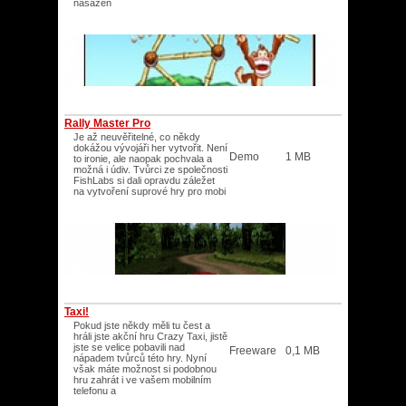
nasazen
Rally Master Pro
Je až neuvěřitelné, co někdy
dokážou vývojáři her vytvořit. Není
Demo
1 MB
to ironie, ale naopak pochvala a
možná i údiv. Tvůrci ze společnosti
FishLabs si dali opravdu záležet
na vytvoření suprové hry pro mobi
Taxi!
Pokud jste někdy měli tu čest a
hráli jste akční hru Crazy Taxi, jistě
jste se velice pobavili nad
Freeware
0,1 MB
nápadem tvůrců této hry. Nyní
však máte možnost si podobnou
hru zahrát i ve vašem mobilním
telefonu a