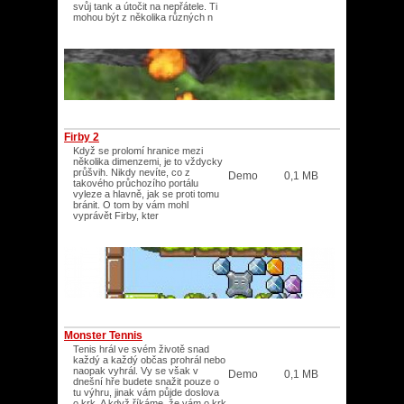
svůj tank a útočit na nepřátele. Ti
mohou být z několika různých n
Firby 2
Když se prolomí hranice mezi
několika dimenzemi, je to vždycky
průšvih. Nikdy nevíte, co z
Demo
0,1 MB
takového průchozího portálu
vyleze a hlavně, jak se proti tomu
bránit. O tom by vám mohl
vyprávět Firby, kter
Monster Tennis
Tenis hrál ve svém životě snad
každý a každý občas prohrál nebo
naopak vyhrál. Vy se však v
Demo
0,1 MB
dnešní hře budete snažit pouze o
tu výhru, jinak vám půjde doslova
o krk. A když říkáme, že vám o krk