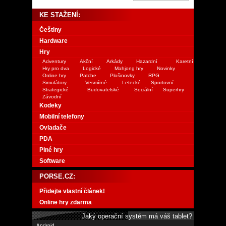
KE STAŽENÍ:
Češtiny
Hardware
Hry
Adventury
Akční
Arkády
Hazardní
Karetní
Hry pro dva
Logické
Mahjong hry
Novinky
Online hry
Patche
Plošinovky
RPG
Simulátory
Vesmírné
Letecké
Sportovní
Strategické
Budovatelské
Sociální
Superhry
Závodní
Kodeky
Mobilní telefony
Ovladače
PDA
Plné hry
Software
PORSE.CZ:
Přidejte vlastní článek!
Online hry zdarma
Jaký operační systém má váš tablet?