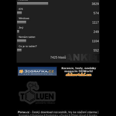
3829
574
1117
249
1104
552
7425 hlasů
Porse.cz
- český download rozcestník, hry ke stažení zdarma |
Kontakty
|
Reklama
|
Podmínky užívání
|
Přidat obsah
|
Ikonky