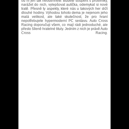
od ní jen tak neodtrhnete. Budete soupeřit s protivníky,
narážet do nich, vylepšovat autíčka, odemykat si nové
tratě. Přesně ty aspekty, které nás u takových her drží
dlouhé hodiny. Výhodou tohoto dema je nejenom jeho
malá velikost, ale také skutečnost, že pro hraní
nepotřebujete hypermoderní PC sestavu. Auto Cross
Racing doporučuji všem, co mají rádi jednoduché, ale
přesto šíleně hratelné tituly. Jedním z nich je právě Auto
Cross Racing.