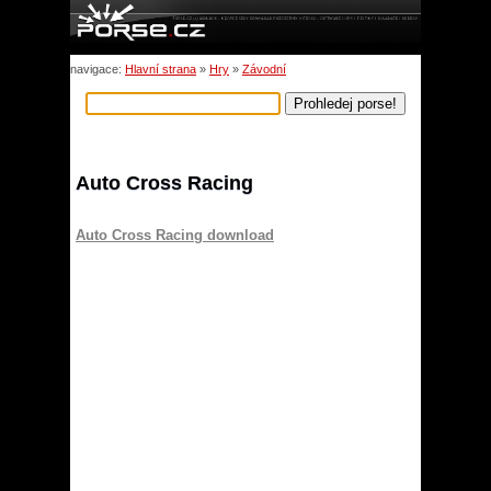
navigace:
Hlavní strana
»
Hry
»
Závodní
Auto Cross Racing
Auto Cross Racing download