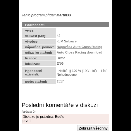
Tento program přidal:
Martin33
Podrobnosti:
verze:
42
velikost (MB):
KJM Software
výrobce:
Nápověda Auto Cross Racing
nápověda, pomoc:
Auto Cross Racing download
odkaz ke stažení:
Demo
licence:
ENG
lokalizace:
Hodnocení
||
100
%
(
100
/
1 lidí
) ||
uživateli:
Nehodnoceno
1317
počet stažení:
Poslední komentáře v diskuzi
(celkem 0)
Diskuze je prázdná. Buďte
první.