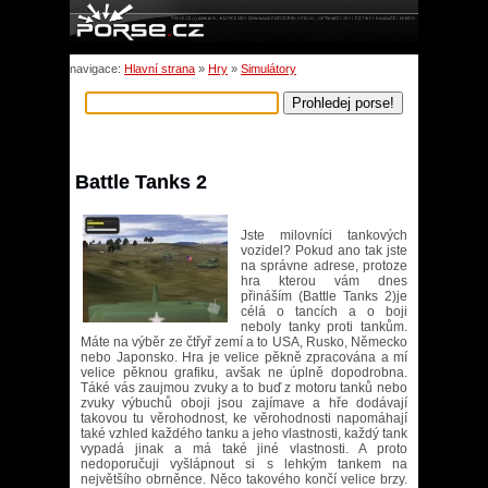
navigace:
Hlavní strana
»
Hry
»
Simulátory
Battle Tanks 2
Jste milovníci tankových
vozidel? Pokud ano tak jste
na správne adrese, protoze
hra kterou vám dnes
přináším (Battle Tanks 2)je
célá o tancích a o boji
neboly tanky proti tankům.
Máte na výběr ze čtřyř zemí a to USA, Rusko, Německo
nebo Japonsko. Hra je velice pěkně zpracována a mí
velice pěknou grafiku, avšak ne úplně dopodrobna.
Táké vás zaujmou zvuky a to buď z motoru tanků nebo
zvuky výbuchů oboji jsou zajímave a hře dodávají
takovou tu věrohodnost, ke věrohodnosti napomáhají
také vzhled každého tanku a jeho vlastnosti, každý tank
vypadá jinak a má také jiné vlastnosti. A proto
nedoporučuji vyšlápnout si s lehkým tankem na
největšího obrněnce. Něco takového končí velice brzy.