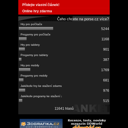
Přidejte vlastní článek!
Online hry zdarma
Čeho chcete na porse.cz více?
5244
1168
901
387
1769
681
976
515
11641 hlasů