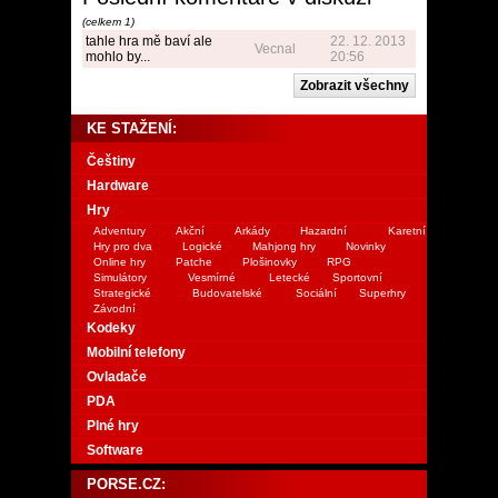
(celkem 1)
tahle hra mě baví ale
22. 12. 2013
Vecnal
mohlo by...
20:56
KE STAŽENÍ:
Češtiny
Hardware
Hry
Adventury
Akční
Arkády
Hazardní
Karetní
Hry pro dva
Logické
Mahjong hry
Novinky
Online hry
Patche
Plošinovky
RPG
Simulátory
Vesmírné
Letecké
Sportovní
Strategické
Budovatelské
Sociální
Superhry
Závodní
Kodeky
Mobilní telefony
Ovladače
PDA
Plné hry
Software
PORSE.CZ: