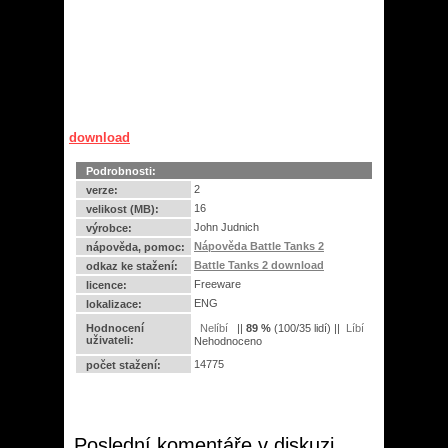
download
Podrobnosti:
2
verze:
16
velikost (MB):
John Judnich
výrobce:
Nápověda Battle Tanks 2
nápověda, pomoc:
Battle Tanks 2 download
odkaz ke stažení:
Freeware
licence:
ENG
lokalizace:
Hodnocení
||
89
%
(
100
/
35 lidí
) ||
uživateli:
Nehodnoceno
14775
počet stažení:
Poslední komentáře v diskuzi