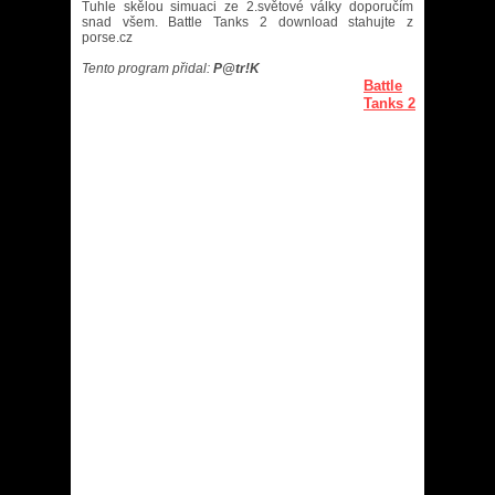
Tuhle skělou simuaci ze 2.světové války doporučím
snad všem. Battle Tanks 2 download stahujte z
porse.cz
Tento program přidal:
P@tr!K
Battle
Tanks 2