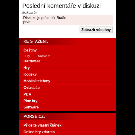
Poslední komentáře v diskuzi
(celkem 0)
Diskuze je prázdná. Buďte
první.
KE STAŽENÍ:
Češtiny
Hry
Software
Hardware
Hry
Kodeky
Mobilní telefony
Ovladače
PDA
Plné hry
Software
PORSE.CZ:
Přidejte vlastní článek!
Online hry zdarma