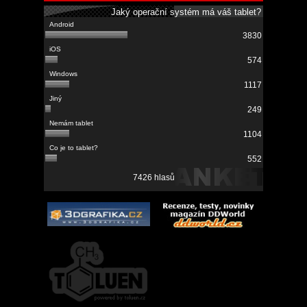
Jaký operační systém má váš tablet?
3830
574
1117
249
1104
552
7426 hlasů