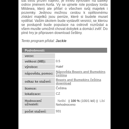
dát svou přízeň najevo, je ihned vyhoštěn na daleký
ostrov jménem Aorta. Vy se ujmete role postavy lorda
Mildewa, který ale přišel o všechen svůj majetek i
pozemky. Jedinou možnou cestou k opětovnému
získání majetků jsou peníze, které si budete muset
vydělat. Vaším úkolem bude vystavět vesnici, se kterou
se postupně bude populace na ostrově rozrůstat a
všem musíte umožnit chovat dobytek a domácí zvěř. Do
plné hry je připraven download češtiny.
Tento program přidal:
Jackie
Podrobnosti:
verze:
0.5
velikost (MB):
Halef
výrobce:
Nápověda Beasts and Bumpkins
nápověda, pomoc:
čeština
Beasts and Bumpkins čeština
odkaz ke stažení:
download
Čeština
licence:
CZ
lokalizace:
Hodnocení
||
100
%
(
100
/
1 lidí
) ||
uživateli:
Nehodnoceno
931
počet stažení: