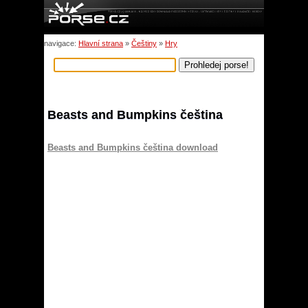
navigace:
Hlavní strana
»
Češtiny
»
Hry
Beasts and Bumpkins čeština
Beasts and Bumpkins čeština download