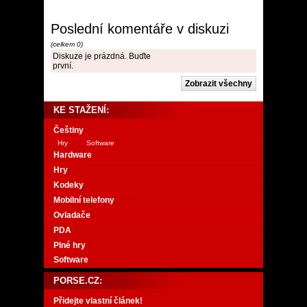
Poslední komentáře v diskuzi
(celkem 0)
Diskuze je prázdná. Buďte
první.
KE STAŽENÍ:
Češtiny
Hry
Software
Hardware
Hry
Kodeky
Mobilní telefony
Ovladače
PDA
Plné hry
Software
PORSE.CZ:
Přidejte vlastní článek!