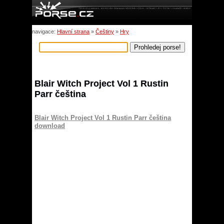
navigace:
Hlavní strana
»
Češtiny
»
Hry
Blair Witch Project Vol 1 Rustin
Parr čeština
Blair Witch Project Vol 1 Rustin Parr čeština
download