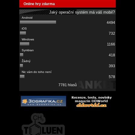
Online hry zdarma
Jaký operační systém má váš mobil?
4494
732
1166
418
393
578
7781 hlasů