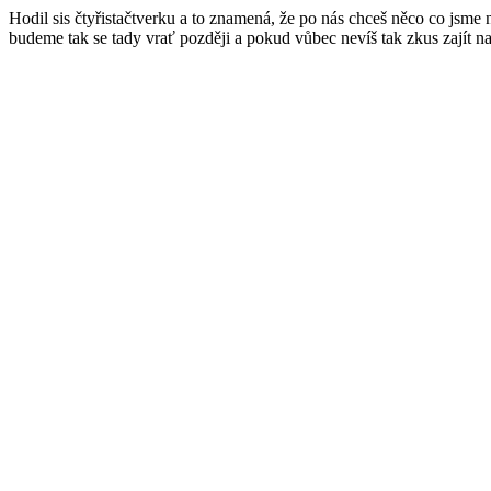
Hodil sis čtyřistačtverku a to znamená, že po nás chceš něco co jsme
budeme tak se tady vrať později a pokud vůbec nevíš tak zkus zajít n