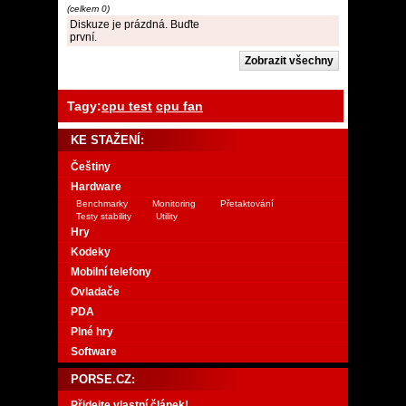
(celkem 0)
Diskuze je prázdná. Buďte
první.
Tagy:
cpu test
cpu fan
KE STAŽENÍ:
Češtiny
Hardware
Benchmarky
Monitoring
Přetaktování
Testy stability
Utility
Hry
Kodeky
Mobilní telefony
Ovladače
PDA
Plné hry
Software
PORSE.CZ:
Přidejte vlastní článek!