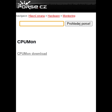
navigace:
Hlavní strana
»
Hardware
»
Monitoring
CPUMon
CPUMon download