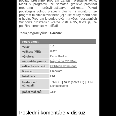
počítač přesáhne program zahlásí výstražné okno.
Měnit v programu lze samotné grafické prostředí
programu - průsvitnost,barvu velikost... Pokud
potřebujete volnou pracovní plochu na monitoru, lze
program minimalizovat nebo jej pustit v tray menu dole
u hodin. Program je podporován na všech dostupných
Windows prostředích včetně Vista a 95, takže jej lze
použít v kterémkoliv počítači.
Tento program přidal:
Carcin2
Podrobnosti:
1.6
verze:
0,425
velikost (MB):
Denis Kozlov
výrobce:
Nápověda CPUMon
nápověda, pomoc:
CPUMon download
odkaz ke stažení:
Freeware
licence:
ENG
lokalizace:
Hodnocení
||
60
%
(
100
/
2 lidí
) ||
uživateli:
Nehodnoceno
1584
počet stažení:
Poslední komentáře v diskuzi