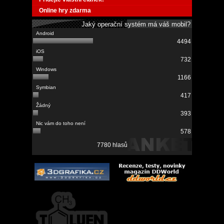
Online hry zdarma
Jaký operační systém má váš mobil?
4494
732
1166
417
393
578
7780 hlasů