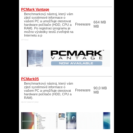
PCMark Vantage
Benchmarkový nástroj, který vám
zjistí systémové informace o
vašem PC a umožňuje otestovat
664 MB
Freeware
hardware počítače (HDD, CPU a
MB
RAM). Po registraci programu je
možno výsledky testů zveřejnit na
Internetu a p
XP/Vista/
PCMark05
Benchmarkový nástroj, který vám
zjistí systémové informace o
90,0 MB
Freeware
vašem PC a umožňuje otestovat
MB
hardware počítače (HDD, CPU a
RAM).
ME/NT/2000/XP/2003/