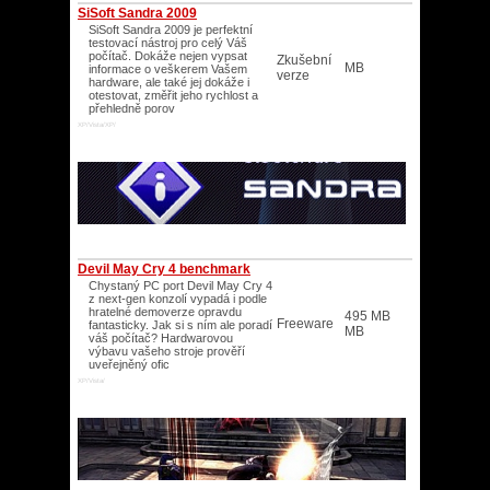
SiSoft Sandra 2009
SiSoft Sandra 2009 je perfektní
testovací nástroj pro celý Váš
počítač. Dokáže nejen vypsat
Zkušební
MB
informace o veškerem Vašem
verze
hardware, ale také jej dokáže i
otestovat, změřit jeho rychlost a
přehledně porov
XP/Vista/XP/
Devil May Cry 4 benchmark
Chystaný PC port Devil May Cry 4
z next-gen konzolí vypadá i podle
hratelné demoverze opravdu
495 MB
Freeware
fantasticky. Jak si s ním ale poradí
MB
váš počítač? Hardwarovou
výbavu vašeho stroje prověří
uveřejněný ofic
XP/Vista/