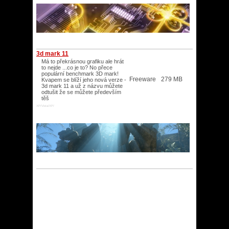
3d mark 11
Má to překrásnou grafiku ale hrát
to nejde ...co je to? No přece
populární benchmark 3D mark!
Freeware
279 MB
Kvapem se blíží jeho nová verze -
3d mark 11 a už z názvu můžete
odtušit že se můžete především
těš
XP/Vista/XP/