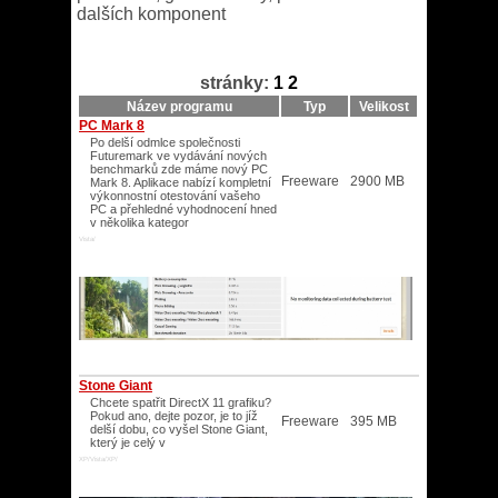
dalších komponent
stránky:
1
2
Název programu
Typ
Velikost
PC Mark 8
Po delší odmlce společnosti
Futuremark ve vydávání nových
benchmarků zde máme nový PC
Freeware
2900 MB
Mark 8. Aplikace nabízí kompletní
výkonnostní otestování vašeho
PC a přehledné vyhodnocení hned
v několika kategor
Vista/
Stone Giant
Chcete spatřit DirectX 11 grafiku?
Pokud ano, dejte pozor, je to jíž
Freeware
395 MB
delší dobu, co vyšel Stone Giant,
který je celý v
XP/Vista/XP/