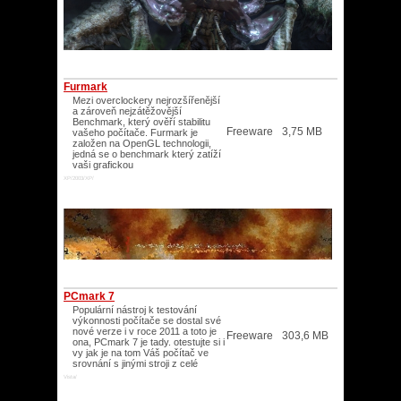
Furmark
Mezi overclockery nejrozšířenější
a zároveň nejzátěžovější
Benchmark, který ověří stabilitu
Freeware
3,75 MB
vašeho počítače. Furmark je
založen na OpenGL technologii,
jedná se o benchmark který zatíží
vaši grafickou
XP/2003/XP/
PCmark 7
Populární nástroj k testování
výkonnosti počítače se dostal své
nové verze i v roce 2011 a toto je
Freeware
303,6 MB
ona, PCmark 7 je tady. otestujte si i
vy jak je na tom Váš počítač ve
srovnání s jinými stroji z celé
Vista/