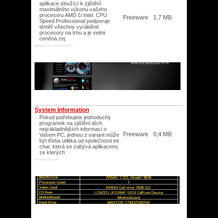
aplikace sloužící k zjištění
maximálního výkonu vašeho
procesoru AMD či Intel. CPU
Freeware
1,7 MB
Speed Professional podporuje
téměř všechny vyráběné
procesory na trhu a je velmi
ceněná zej
98/ME/NT/XP/Vista/2003/XP/
System Information
Pokud potřebujete jednoduchý
prográmek na zjištění těch
nejzákladnějších informací o
Freeware
0,4 MB
Vašem PC, jednou z variant může
být třeba utilitka od společnosti int
char, která se zabývá aplikacemi,
ze kterých
XP/Vista/2003/XP/