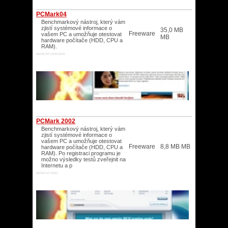
PCMark04
Benchmarkový nástroj, který vám
zjistí systémové informace o
35,0 MB
Freeware
vašem PC a umožňuje otestovat
MB
hardware počítače (HDD, CPU a
RAM).
98/ME/NT/2000/2003/
PCMark 2002
Benchmarkový nástroj, který vám
zjistí systémové informace o
vašem PC a umožňuje otestovat
Freeware
8,8 MB MB
hardware počítače (HDD, CPU a
RAM). Po registraci programu je
možno výsledky testů zveřejnit na
Internetu a p
98/ME/NT/2000/