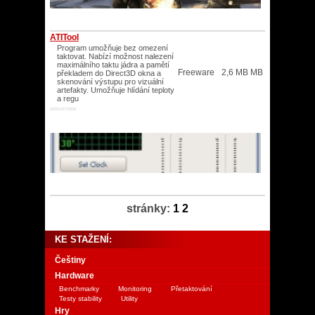
ATITool
Program umožňuje bez omezení
taktovat. Nabízí možnost nalezení
maximálního taktu jádra a pamětí
Freeware
2,6 MB MB
překladem do Direct3D okna a
skenování výstupu pro vizuální
artefakty. Umožňuje hlídání teploty
a regu
2000/XP/2003/
stránky:
1
2
KE STAŽENÍ:
Češtiny
Hardware
Benchmarky
Monitoring
Přetaktování
Testy stability
Utility
Hry