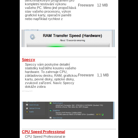
benchmarkovým programem pro
kompletní testování výkonu
Freeware
12 MB
vašeho PC. Mimo jiné propočítává
stav vašeho procesoru, výkon
grafické karty, operační paměti
nebo například rychlost z
Speccy
Speccy vám poskytne detailní
statistiky každého kousku vašeho
hardware. To zahrnuje CPU,
Freeware
1,1 MB
základovou desku, RAM, grafickou
kartu, pevné disky, optické disky,
zvukové zařízení. Navíc Speccy
dokáže zobra
XP/Vista/XP/
CPU Speed Professional
CPU Speed Professional je