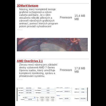
3DMarkVantage
Nástroj, který kompletně testuje
grafické schopnosti a výkon
vašeho počítače. Je v něm
15,4 MB
Freeware
obsaženo několik pěkných a
MB
zároveň náročných grafických
animací, pomocí kterých program
potom provádí vyhodnocení
XP/Vista/
AMD OverDrive 2.1
Zbrusu nový nástroj pro základní
desky vybavené AMD 7-Series
17,8 MB
Freeware
čipovou sadou, který umožňuje
MB
komplexní monitoring, správu a
přetaktování systému.
XP/Vista/