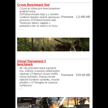
Crysis Benchmark Tool
Crysis je výborným benchmarkem
grafické karty
(GPUbenchmark.bat) a v nízkém
Freeware
1,0 MB MB
rozlišení dokáže slušně otestovat i
procesor (CPUbenchmark.bat).
Testovací dávky najdete v
podsložce bin ve složce se hrou.
XP/Vista/
Unreal Tournament 3
benchmark
Až vás přestane bavit samotná
hra, můžete si pomocí přiloženého
nástroje UT3bench zkusit změřit
Freeware
639 kB MB
výkon počítače. Pokud chcete
obdržet korektní výsledky, musíte
předtím v UT3engine.ini vypnout
vyhlazova
XP/Vista/