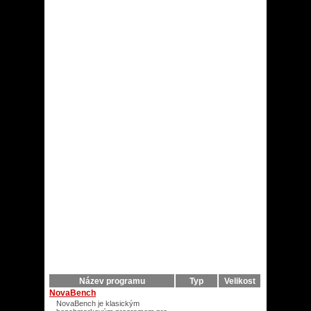
Název programu
Typ
Velikost
NovaBench
NovaBench je klasickým