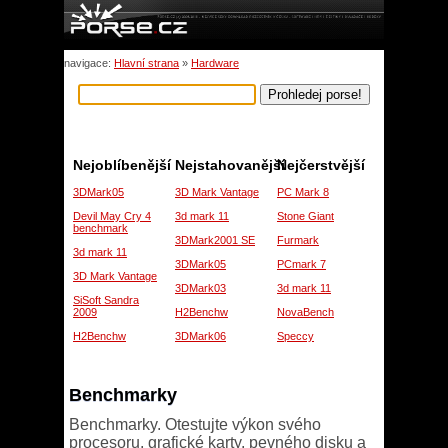
navigace:
Hlavní strana
»
Hardware
Nejoblíbenější
Nejstahovanější
Nejčerstvější
3DMark05
3D Mark Vantage
PC Mark 8
Devil May Cry 4
3d mark 11
Stone Giant
benchmark
3DMark2001 SE
Furmark
3d mark 11
3DMark05
PCmark 7
3D Mark Vantage
3DMark03
3d mark 11
SiSoft Sandra
2009
H2Benchw
NovaBench
H2Benchw
3DMark06
Speccy
Benchmarky
Benchmarky. Otestujte výkon svého
procesoru, grafické karty, pevného disku a