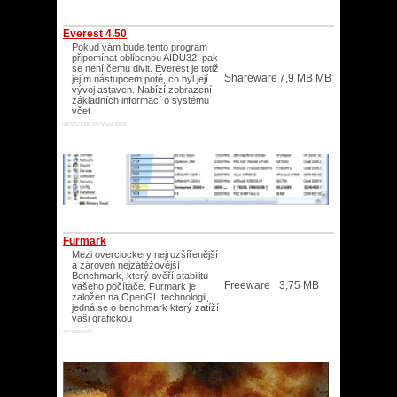
Everest 4.50
Pokud vám bude tento program
připomínat oblíbenou AIDU32, pak
se není čemu divit. Everest je totiž
Shareware
7,9 MB MB
jejím nástupcem poté, co byl její
vývoj astaven. Nabízí zobrazení
základních informací o systému
včet
98/ME/2000/XP/Vista/2003/
Furmark
Mezi overclockery nejrozšířenější
a zároveň nejzátěžovější
Benchmark, který ověří stabilitu
Freeware
3,75 MB
vašeho počítače. Furmark je
založen na OpenGL technologii,
jedná se o benchmark který zatíží
vaši grafickou
XP/2003/XP/