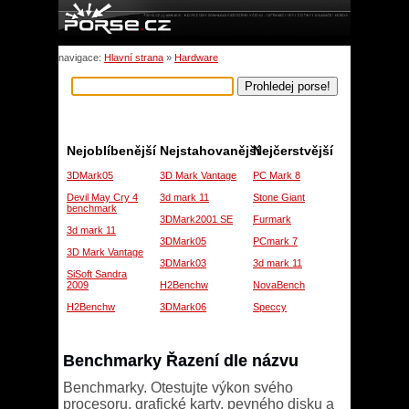
navigace:
Hlavní strana
»
Hardware
Nejoblíbenější
Nejstahovanější
Nejčerstvější
3DMark05
3D Mark Vantage
PC Mark 8
Devil May Cry 4
3d mark 11
Stone Giant
benchmark
3DMark2001 SE
Furmark
3d mark 11
3DMark05
PCmark 7
3D Mark Vantage
3DMark03
3d mark 11
SiSoft Sandra
2009
H2Benchw
NovaBench
H2Benchw
3DMark06
Speccy
Benchmarky Řazení dle názvu
Benchmarky. Otestujte výkon svého
procesoru, grafické karty, pevného disku a