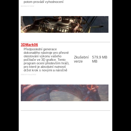
potom provádí vyhodnocení
98/2000/XP/2003/
3DMark06
Předposlední generace
dokonalého nástroje pro přesné
otestování výkonu vašeho
Zkušební
579,9 MB
počítače ve 3D grafice. Tento
verze
MB
program ocení především hráči,
pro které je absolutní nutností
držet krok s novými a náročně
2000/XP/Vista/2003/