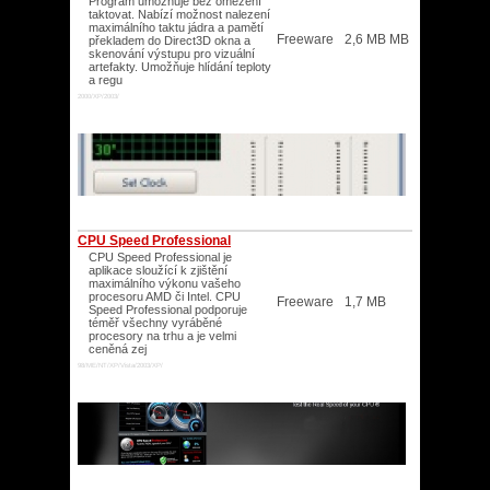
Program umožňuje bez omezení
taktovat. Nabízí možnost nalezení
maximálního taktu jádra a pamětí
Freeware
2,6 MB MB
překladem do Direct3D okna a
skenování výstupu pro vizuální
artefakty. Umožňuje hlídání teploty
a regu
2000/XP/2003/
CPU Speed Professional
CPU Speed Professional je
aplikace sloužící k zjištění
maximálního výkonu vašeho
procesoru AMD či Intel. CPU
Freeware
1,7 MB
Speed Professional podporuje
téměř všechny vyráběné
procesory na trhu a je velmi
ceněná zej
98/ME/NT/XP/Vista/2003/XP/