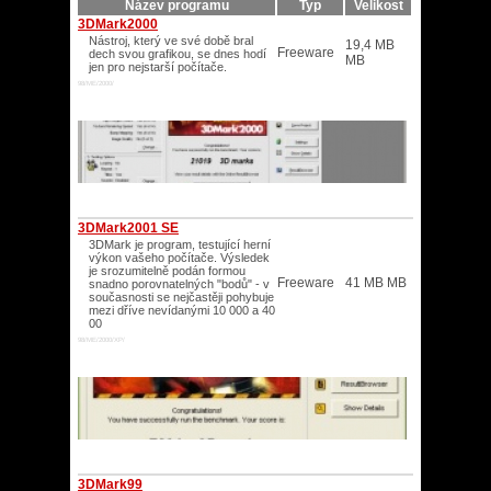
Název programu
Typ
Velikost
3DMark2000
Nástroj, který ve své době bral
19,4 MB
Freeware
dech svou grafikou, se dnes hodí
MB
jen pro nejstarší počítače.
98/ME/2000/
3DMark2001 SE
3DMark je program, testující herní
výkon vašeho počítače. Výsledek
je srozumitelně podán formou
Freeware
41 MB MB
snadno porovnatelných "bodů" - v
současnosti se nejčastěji pohybuje
mezi dříve nevídanými 10 000 a 40
00
98/ME/2000/XP/
3DMark99