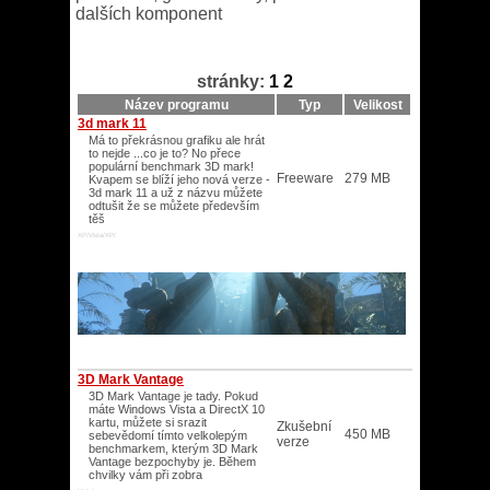
dalších komponent
stránky:
1
2
Název programu
Typ
Velikost
3d mark 11
Má to překrásnou grafiku ale hrát
to nejde ...co je to? No přece
populární benchmark 3D mark!
Freeware
279 MB
Kvapem se blíží jeho nová verze -
3d mark 11 a už z názvu můžete
odtušit že se můžete především
těš
XP/Vista/XP/
3D Mark Vantage
3D Mark Vantage je tady. Pokud
máte Windows Vista a DirectX 10
kartu, můžete si srazit
Zkušební
450 MB
sebevědomí tímto velkolepým
verze
benchmarkem, kterým 3D Mark
Vantage bezpochyby je. Během
chvilky vám při zobra