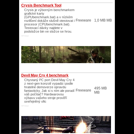
Crysis Benchmark Tool
Crysis je výborným benchmarkem
grafické karty
(GPUbenchmark.bat) a v nízkém
Freeware
1,0 MB MB
rozlišení dokáže slušně otestovat i
procesor (CPUbenchmark.bat).
Testovací dávky najdete v
podsložce bin ve složce se hrou.
XP/Vista/
Devil May Cry 4 benchmark
Chystaný PC port Devil May Cry 4
z next-gen konzolí vypadá i podle
hratelné demoverze opravdu
495 MB
Freeware
fantasticky. Jak si s ním ale poradí
MB
váš počítač? Hardwarovou
výbavu vašeho stroje prověří
uveřejněný ofic
XP/Vista/