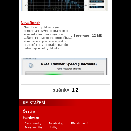
NovaBench
NovaBench je klasickým
benchmarkovým programem pro
kompletní testování výkonu
Freeware
12 MB
vašeho PC. Mimo jiné propočítává
stav vašeho procesoru, výkon
grafické karty, operační paměti
nebo například rychlost z
stránky:
1
2
KE STAŽENÍ:
Češtiny
Hardware
Benchmarky
Monitoring
Přetaktování
Testy stability
Utility