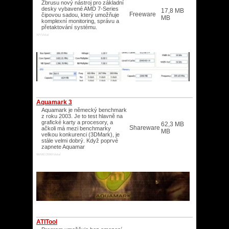
Zbrusu nový nástroj pro základní
desky vybavené AMD 7-Series
17,8 MB
Freeware
čipovou sadou, který umožňuje
MB
komplexní monitoring, správu a
přetaktování systému.
XP/Vista/
Aquamark 3
Aquamark je německý benchmark
z roku 2003. Je to test hlavně na
grafické karty a procesory, a
62,3 MB
Shareware
ačkoli má mezi benchmarky
MB
velkou konkurenci (3DMark), je
stále velmi dobrý. Když poprvé
zapnete Aquamar
98/ME/2000/Vista/
ATITool