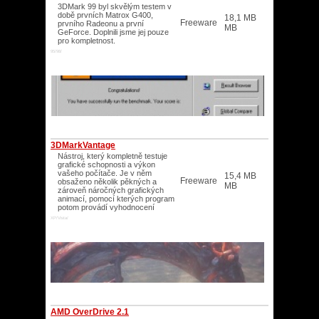
3DMark 99 byl skvělým testem v
době prvních Matrox G400,
18,1 MB
Freeware
prvního Radeonu a první
MB
GeForce. Doplnili jsme jej pouze
pro kompletnost.
95/98/
3DMarkVantage
Nástroj, který kompletně testuje
grafické schopnosti a výkon
vašeho počítače. Je v něm
15,4 MB
Freeware
obsaženo několik pěkných a
MB
zároveň náročných grafických
animací, pomocí kterých program
potom provádí vyhodnocení
XP/Vista/
AMD OverDrive 2.1