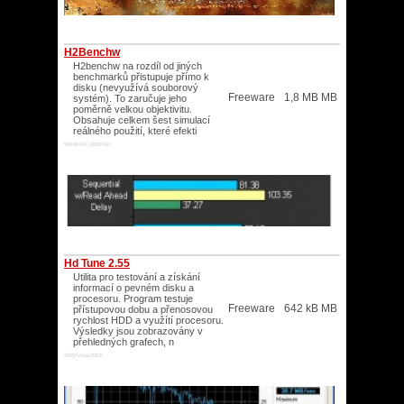
H2Benchw
H2benchw na rozdíl od jiných
benchmarků přistupuje přímo k
disku (nevyužívá souborový
Freeware
1,8 MB MB
systém). To zaručuje jeho
poměrně velkou objektivitu.
Obsahuje celkem šest simulací
reálného použití, které efekti
98/ME/NT/2000/XP/
Hd Tune 2.55
Utilita pro testování a získání
informací o pevném disku a
procesoru. Program testuje
Freeware
642 kB MB
přístupovou dobu a přenosovou
rychlost HDD a využítí procesoru.
Výsledky jsou zobrazovány v
přehledných grafech, n
2000/Vista/2003/