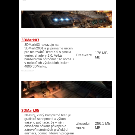
Vista/
3DMark03
3DMark03 navazuje na
3DMark2001 a je primárně určen
pro testování DirectX 9 s pixel a
178 MB
Freeware
vertex shadery 2.0. Velká
MB
hardwarová náročnost se obrazí i
v nejlepších výsledcích, kolem
4800 3DMarks.
98/ME/2000/XP/
3DMark05
Nástroj, který kompletně testuje
grafické schopnosti a výkon
vašeho počítače. Je v něm
Zkušební
286,1 MB
obsaženo několik pěkných a
verze
MB
zároveň náročných grafických
animací, pomocí kterých program