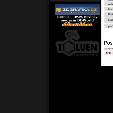
odk
lic
lok
Hod
poč
Pos
(celkem
Diskuz