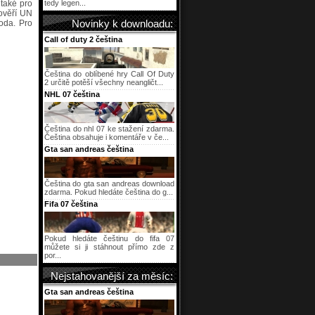
také pro
tedy legen...
pověří UN
oda. Pro
Novinky k downloadu:
Call of duty 2 čeština
Čeština do oblíbené hry Call Of Duty
2 určitě potěší všechny neangličt...
NHL 07 čeština
Čeština do nhl 07 ke stažení zdarma.
Čeština obsahuje i komentáře v če...
Gta san andreas čeština
Čeština do gta san andreas download
zdarma. Pokud hledáte čeština do g...
Fifa 07 čeština
Pokud hledáte češtinu do fifa 07
můžete si ji stáhnout přímo zde z
por...
Nejstahovanější za měsíc:
Gta san andreas čeština