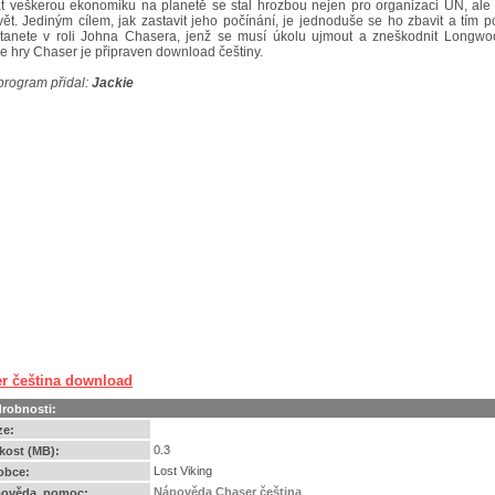
t veškerou ekonomiku na planetě se stal hrozbou nejen pro organizaci UN, ale 
vět. Jediným cílem, jak zastavit jeho počínání, je jednoduše se ho zbavit a tím 
Stanete v roli Johna Chasera, jenž se musí úkolu ujmout a zneškodnit Longwo
le hry Chaser je připraven download češtiny.
program přidal:
Jackie
r čeština download
robnosti:
ze:
0.3
ikost (MB):
Lost Viking
obce:
Nápověda Chaser čeština
ověda, pomoc: