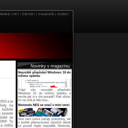
Novinky v magazínu:
Neustálé přepínání Windows 10 do
režimu spánku
Trápí vás neustálé přepínání
Windows 10 do režimu spánku a
nevíte jak si s tím poradit? Pak vězte,
že na vině je Microso...
2003 a je
Nintendo NES se vrací v mini verzi
ěvily na
se můžete
ás zavede
 době se
Sice nám sotva začaly prázdniny, ale
CORP. Tu
o tenhle připravovaný vánoční dárek
a chtíče
se prostě nejde nepodělit. Nintendo,