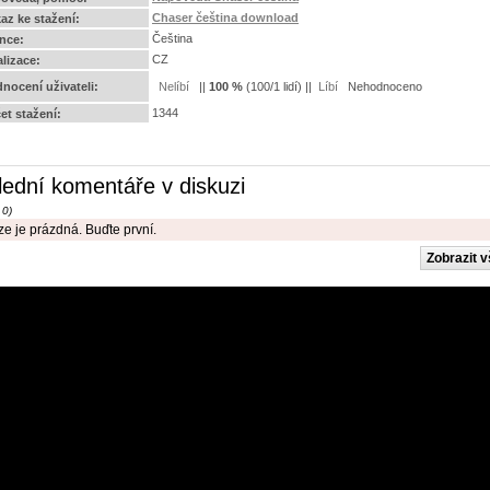
Chaser čeština download
az ke stažení:
Čeština
ence:
CZ
alizace:
nocení uživateli:
||
100
%
(
100
/
1 lidí
) ||
Nehodnoceno
1344
et stažení:
lední komentáře v diskuzi
 0)
e je prázdná. Buďte první.