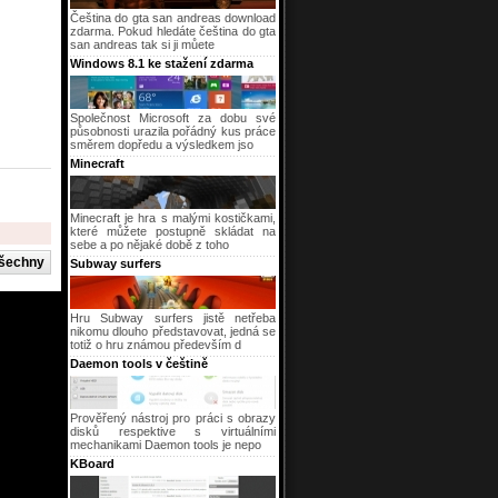
Čeština do gta san andreas download
zdarma. Pokud hledáte čeština do gta
san andreas tak si ji můete
Windows 8.1 ke stažení zdarma
Společnost Microsoft za dobu své
působnosti urazila pořádný kus práce
směrem dopředu a výsledkem jso
Minecraft
Minecraft je hra s malými kostičkami,
které můžete postupně skládat na
sebe a po nějaké době z toho
Subway surfers
Hru Subway surfers jistě netřeba
nikomu dlouho představovat, jedná se
totiž o hru známou především d
Daemon tools v češtině
Prověřený nástroj pro práci s obrazy
disků respektive s virtuálními
mechanikami Daemon tools je nepo
KBoard