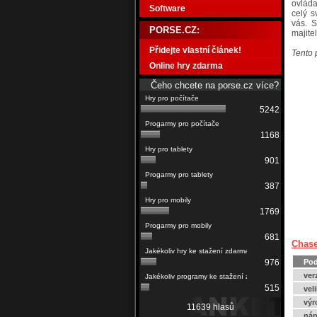
ovláda
Software
celý s
vás. 
PORSE.CZ:
majite
Přidejte vlastní článek!
Tento 
Online hry zdarma
Čeho chcete na porse.cz více?
5242
1168
901
387
1769
681
Chase
Pod
976
ver
515
vel
výr
11639 hlasů
náp