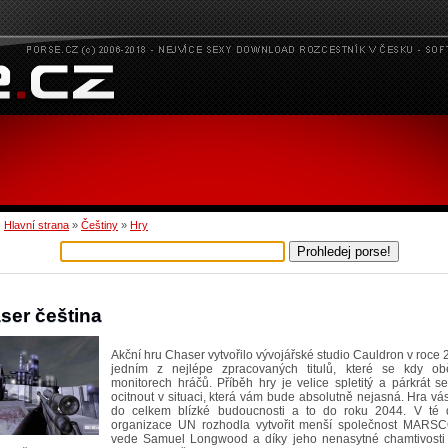
:
Hlavní strana
»
Češtiny
»
Hry
ser čeština
Akční hru Chaser vytvořilo vývojářské studio Cauldron v roce 
jedním z nejlépe zpracovaných titulů, které se kdy ob
monitorech hráčů. Příběh hry je velice spletitý a párkrát 
ocitnout v situaci, která vám bude absolutně nejasná. Hra v
do celkem blízké budoucnosti a to do roku 2044. V té
organizace UN rozhodla vytvořit menší společnost MARS
vede Samuel Longwood a díky jeho nenasytné chamtivosti 