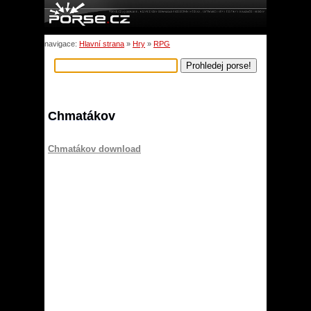
navigace:
Hlavní strana
»
Hry
»
RPG
Chmatákov
Chmatákov download