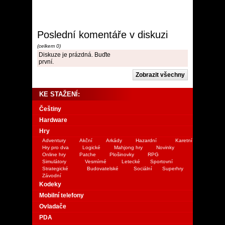
Poslední komentáře v diskuzi
(celkem 0)
Diskuze je prázdná. Buďte
první.
KE STAŽENÍ:
Češtiny
Hardware
Hry
Adventury
Akční
Arkády
Hazardní
Karetní
Hry pro dva
Logické
Mahjong hry
Novinky
Online hry
Patche
Plošinovky
RPG
Simulátory
Vesmírné
Letecké
Sportovní
Strategické
Budovatelské
Sociální
Superhry
Závodní
Kodeky
Mobilní telefony
Ovladače
PDA