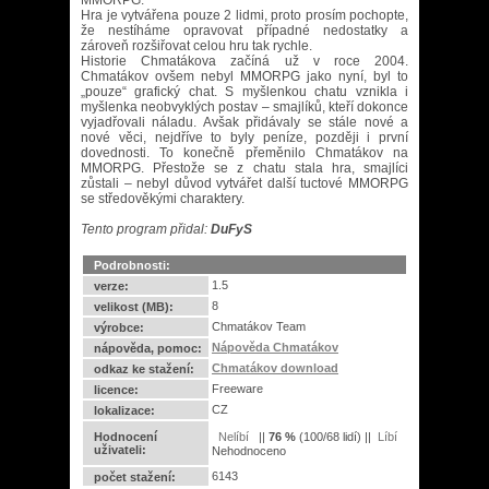
MMORPG.
Hra je vytvářena pouze 2 lidmi, proto prosím pochopte,
že nestíháme opravovat případné nedostatky a
zároveň rozšiřovat celou hru tak rychle.
Historie Chmatákova začíná už v roce 2004.
Chmatákov ovšem nebyl MMORPG jako nyní, byl to
„pouze“ grafický chat. S myšlenkou chatu vznikla i
myšlenka neobvyklých postav – smajlíků, kteří dokonce
vyjadřovali náladu. Avšak přidávaly se stále nové a
nové věci, nejdříve to byly peníze, později i první
dovednosti. To konečně přeměnilo Chmatákov na
MMORPG. Přestože se z chatu stala hra, smajlíci
zůstali – nebyl důvod vytvářet další tuctové MMORPG
se středověkými charaktery.
Tento program přidal:
DuFyS
Podrobnosti:
1.5
verze:
8
velikost (MB):
Chmatákov Team
výrobce:
Nápověda Chmatákov
nápověda, pomoc:
Chmatákov download
odkaz ke stažení:
Freeware
licence:
CZ
lokalizace:
Hodnocení
||
76
%
(
100
/
68 lidí
) ||
uživateli:
Nehodnoceno
6143
počet stažení: