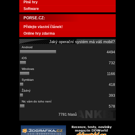
Plné hry
Software
PORSE.CZ:
Přidejte vlastní článek!
Online hry zdarma
Jaký operační systém má váš mobil?
4494
732
1166
418
393
578
7781 hlasů