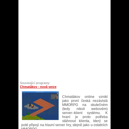
Související programy:
Chmatákov - nová verze
Chmatákov online vznikl
jako první česká nezávislá
MMORPG na skutečném
(tedy nikoli webovém)
server–klient systému. K
hraní je proto potřeba
stáhnout klienta, který se
poté připojí na hlavní server hry, stejně jako u ostatních