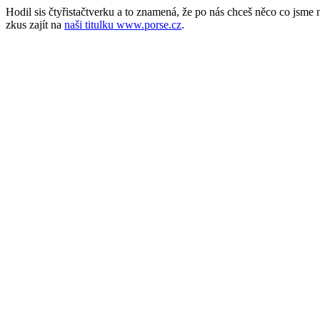
Hodil sis čtyřistačtverku a to znamená, že po nás chceš něco co jsm
zkus zajít na
naši titulku www.porse.cz
.