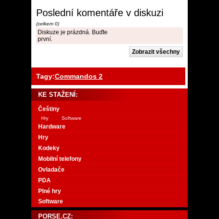
Poslední komentáře v diskuzi
(celkem 0)
Diskuze je prázdná. Buďte
první.
Tagy:
Commandos 2
KE STAŽENÍ:
Češtiny
Hry
Software
Hardware
Hry
Kodeky
Mobilní telefony
Ovladače
PDA
Plné hry
Software
PORSE.CZ: