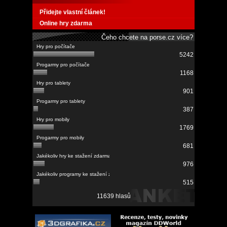
Přidejte vlastní článek!
Online hry zdarma
Čeho chcete na porse.cz více?
5242
1168
901
387
1769
681
976
515
11639 hlasů