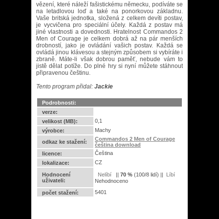
vězení, které náleží fašistickému německu, podíváte se
na letadlovou loď a také na ponorkovou základnu.
Vaše britská jednotka, složená z celkem devíti postav,
je vycvičena pro speciální účely. Každá z postav má
jiné vlastnosti a dovednosti. Hratelnost Commandos 2
Men of Courage je celkem dobrá až na pár menších
drobností, jako je ovládání vašich postav. Každá se
ovládá jinou klávesou a stejným způsobem si vybíráte i
zbraně. Máte-li však dobrou paměť, nebude vám to
jistě dělat potíže. Do plné hry si nyní můžete stáhnout
připravenou češtinu.
Tento program přidal:
Jackie
Podrobnosti:
verze:
0,1
velikost (MB):
Machy
výrobce:
Commandos 2 Men of Courage
odkaz ke stažení:
čeština download
Čeština
licence:
CZ
lokalizace:
Hodnocení
||
70
%
(
100
/
8 lidí
) ||
uživateli:
Nehodnoceno
5401
počet stažení: