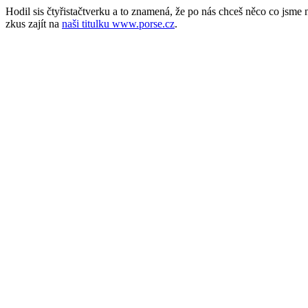
Hodil sis čtyřistačtverku a to znamená, že po nás chceš něco co jsm
zkus zajít na
naši titulku www.porse.cz
.