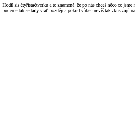
Hodil sis čtyřistačtverku a to znamená, že po nás chceš něco co jsme
budeme tak se tady vrať později a pokud vůbec nevíš tak zkus zajít n