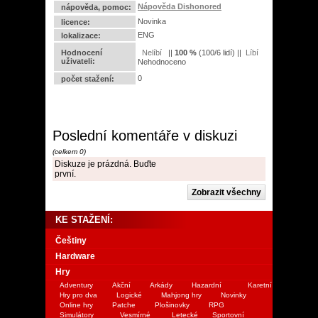
Nápověda Dishonored
nápověda, pomoc:
Novinka
licence:
ENG
lokalizace:
Hodnocení
||
100
%
(
100
/
6 lidí
) ||
uživateli:
Nehodnoceno
0
počet stažení:
Poslední komentáře v diskuzi
(celkem 0)
Diskuze je prázdná. Buďte
první.
KE STAŽENÍ:
Češtiny
Hardware
Hry
Adventury
Akční
Arkády
Hazardní
Karetní
Hry pro dva
Logické
Mahjong hry
Novinky
Online hry
Patche
Plošinovky
RPG
Simulátory
Vesmírné
Letecké
Sportovní