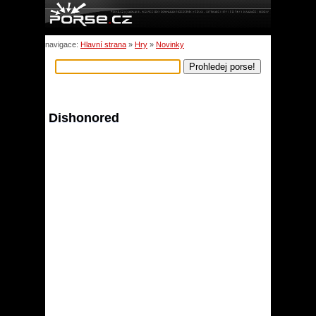
navigace:
Hlavní strana
»
Hry
»
Novinky
Dishonored