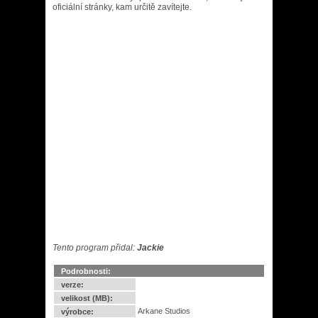
oficiální stránky, kam určitě zavítejte.
Tento program přidal:
Jackie
Podrobnosti:
verze:
velikost (MB):
Arkane Studios
výrobce: