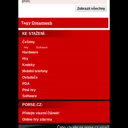
první.
Tagy:
Dreamweb
KE STAŽENÍ:
Češtiny
Hry
Software
Hardware
Hry
Kodeky
Mobilní telefony
Ovladače
PDA
Plné hry
Software
PORSE.CZ:
Přidejte vlastní článek!
Online hry zdarma
Čeho chcete na porse.cz více?