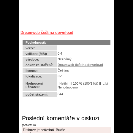
Dreamweb čeština download
Podrobnosti:
verze:
0,4
velikost (MB):
Neznámý
výrobce:
Dreamweb čeština download
odkaz ke stažení:
Čeština
licence:
CZ
lokalizace:
Hodnocení
||
100
%
(
100
/
1 lidí
) ||
uživateli:
Nehodnoceno
844
počet stažení:
Poslední komentáře v diskuzi
(celkem 0)
Diskuze je prázdná. Buďte