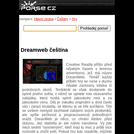
navigace:
Hlavní strana
»
Češtiny
»
Hry
Dreamweb čeština
Creative Reality přišlo před
nějakým časem s temnou
adventurou, jež má název
DreamWeb. Téměř každý
příběh hry se nese v duchu
nějaké záchrany lidstva či
podobných úkolů. Tentokrát se však dostanete do
úplně jiného světa, v němž se ujmete role obávaného
zabijáka, který hodlá splnit jakoukoliv misi a za
jakoukoliv cenu. Děj je vskutku originální a dost často
vás i zarazí brutalita, se kterou je ve hře počítáno. Tím
se ovšem nemyslí bezhlavé zabíjení svých protivníků,
ale spíše pečlivost a propracovanost jednotlivých
vražd. DreavWeb je něco, co chrání lidstvo před
zkázou. Její stabilita je ale náhle narušena. Vy jste
mezi sedmi "vyvolenými", kteří mají tu moc ji ještě více
rozhodit a zničit svět. Pokud hru tuto vlastníte, můžete