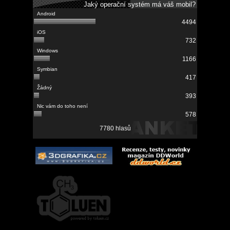
Jaký operační systém má váš mobil?
4494
732
1166
417
393
578
7780 hlasů