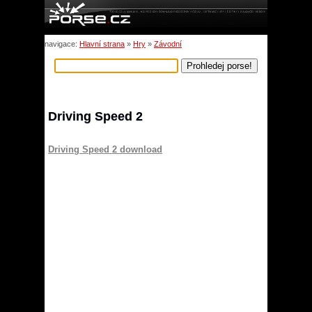
navigace:
Hlavní strana
»
Hry
»
Závodní
Driving Speed 2
Driving Speed 2 download