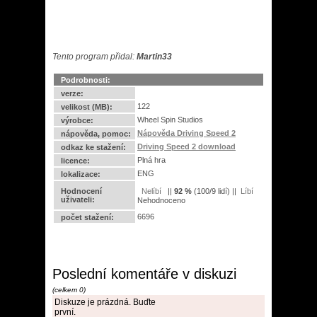
Tento program přidal:
Martin33
Podrobnosti:
verze:
122
velikost (MB):
Wheel Spin Studios
výrobce:
Nápověda Driving Speed 2
nápověda, pomoc:
Driving Speed 2 download
odkaz ke stažení:
Plná hra
licence:
ENG
lokalizace:
Hodnocení
||
92
%
(
100
/
9 lidí
) ||
uživateli:
Nehodnoceno
6696
počet stažení:
Poslední komentáře v diskuzi
(celkem 0)
Diskuze je prázdná. Buďte
první.