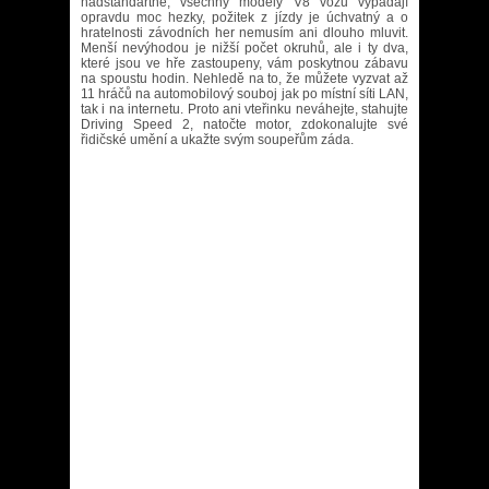
nadstandartně, všechny modely V8 vozů vypadají
opravdu moc hezky, požitek z jízdy je úchvatný a o
hratelnosti závodních her nemusím ani dlouho mluvit.
Menší nevýhodou je nižší počet okruhů, ale i ty dva,
které jsou ve hře zastoupeny, vám poskytnou zábavu
na spoustu hodin. Nehledě na to, že můžete vyzvat až
11 hráčů na automobilový souboj jak po místní síti LAN,
tak i na internetu. Proto ani vteřinku neváhejte, stahujte
Driving Speed 2, natočte motor, zdokonalujte své
řidičské umění a ukažte svým soupeřům záda.