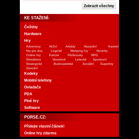
KE STAŽENÍ:
Češtiny
Hardware
Hry
Adventury
Akční
Arkády
Hazardní
Karetní
Hry pro dva
Logické
Mahjong hry
Novinky
Online hry
Patche
Plošinovky
RPG
Simulátory
Vesmírné
Letecké
Sportovní
Strategické
Budovatelské
Sociální
Superhry
Závodní
Kodeky
Mobilní telefony
Ovladače
PDA
Plné hry
Software
PORSE.CZ:
Přidejte vlastní článek!
Online hry zdarma