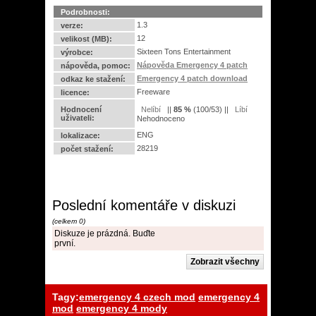
Podrobnosti:
1.3
verze:
12
velikost (MB):
Sixteen Tons Entertainment
výrobce:
Nápověda Emergency 4 patch
nápověda, pomoc:
Emergency 4 patch download
odkaz ke stažení:
Freeware
licence:
Hodnocení
||
85
%
(
100
/
53
) ||
uživateli:
Nehodnoceno
ENG
lokalizace:
28219
počet stažení:
Poslední komentáře v diskuzi
(celkem 0)
Diskuze je prázdná. Buďte
první.
Tagy:
emergency 4 czech mod
emergency 4
mod
emergency 4 mody