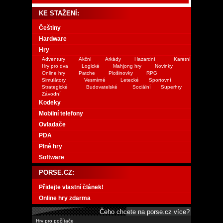
KE STAŽENÍ:
Češtiny
Hardware
Hry
Adventury
Akční
Arkády
Hazardní
Karetní
Hry pro dva
Logické
Mahjong hry
Novinky
Online hry
Patche
Plošinovky
RPG
Simulátory
Vesmírné
Letecké
Sportovní
Strategické
Budovatelské
Sociální
Superhry
Závodní
Kodeky
Mobilní telefony
Ovladače
PDA
Plné hry
Software
PORSE.CZ:
Přidejte vlastní článek!
Online hry zdarma
Čeho chcete na porse.cz více?