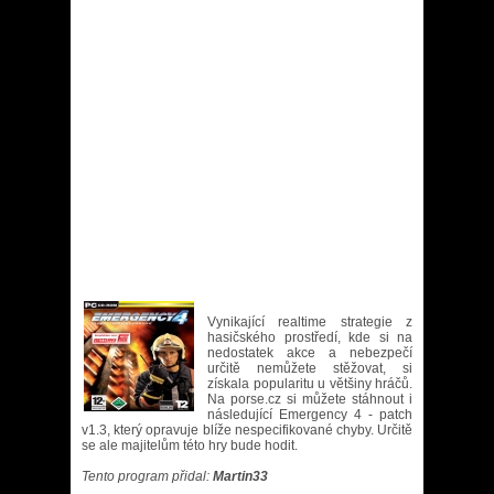
Vynikající realtime strategie z
hasičského prostředí, kde si na
nedostatek akce a nebezpečí
určitě nemůžete stěžovat, si
získala popularitu u většiny hráčů.
Na porse.cz si můžete stáhnout i
následující Emergency 4 - patch
v1.3, který opravuje blíže nespecifikované chyby. Určitě
se ale majitelům této hry bude hodit.
Tento program přidal:
Martin33