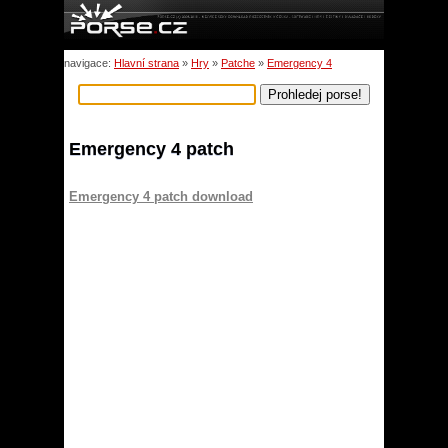
navigace:
Hlavní strana
»
Hry
»
Patche
»
Emergency 4
Emergency 4 patch
Emergency 4 patch download