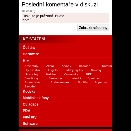
Poslední komentáře v diskuzi
(celkem 0)
Diskuze je prázdná. Buďte
první.
KE STAŽENÍ:
Češtiny
Hardware
Hry
Adventury
Akční
Arkády
Hazardní
Karetní
Hry pro dva
Logické
Mahjong hry
Novinky
Online hry
Patche
Plošinovky
RPG
Simulátory
Vesmírné
Letecké
Sportovní
Strategické
Budovatelské
Sociální
Superhry
Závodní
Kodeky
Mobilní telefony
Ovladače
PDA
Plné hry
Software