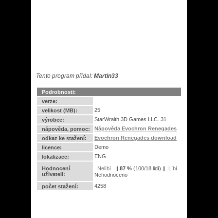
Tento program přidal:
Martin33
Podrobnosti:
verze:
25
velikost (MB):
StarWraith 3D Games LLC. 31
výrobce:
Nápověda Evochron Renegades
nápověda, pomoc:
Evochron Renegades download
odkaz ke stažení:
Demo
licence:
ENG
lokalizace:
Hodnocení
||
87
%
(
100
/
18 lidí
) ||
uživateli:
Nehodnoceno
4258
počet stažení: