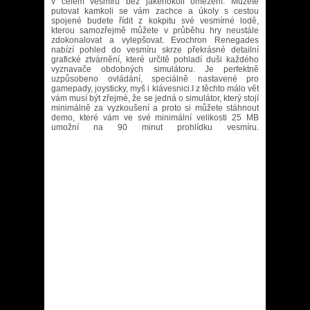
v celém vesmíru bez jakéhokoli omezení. Můžete
putovat kamkoli se vám zachce a úkoly s cestou
spojené budete řídit z kokpitu své vesmírné lodě,
kterou samozřejmě můžete v průběhu hry neustále
zdokonalovat a vylepšovat. Evochron Renegades
nabízí pohled do vesmíru skrze překrásné detailní
grafické ztvárnění, které určitě pohladí duši každého
vyznavače obdobných simulátoru. Je perfektně
uzpůsobeno ovládání, speciálně nastavené pro
gamepady, joysticky, myš i klávesnici.I z těchto málo vět
vám musí být zřejmé, že se jedná o simulátor, který stojí
minimálně za vyzkoušení a proto si můžete stáhnout
demo, které vám ve své minimální velikosti 25 MB
umožní na 90 minut prohlídku vesmíru.