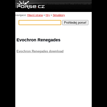
navigace:
Hlavní strana
»
Hry
»
Simulátory
Evochron Renegades
Evochron Renegades download