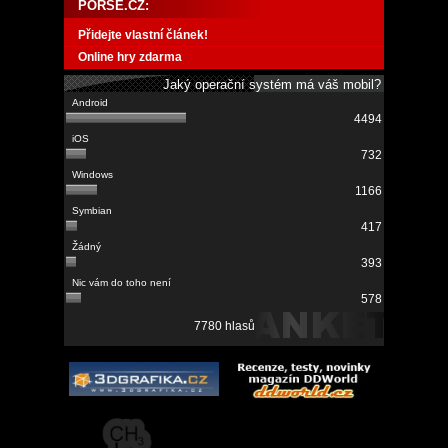
PORSE.CZ:
Přidejte vlastní článek!
Online hry zdarma
Jaký operační systém má váš mobil?
4494
732
1166
417
393
578
7780 hlasů