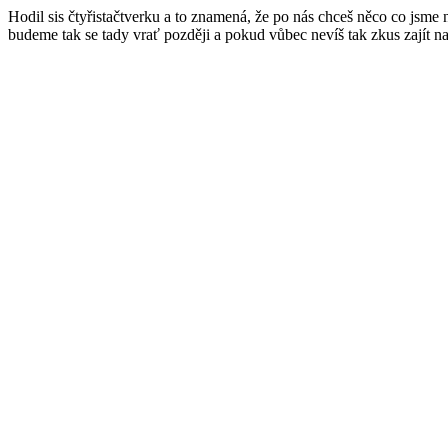
Hodil sis čtyřistačtverku a to znamená, že po nás chceš něco co jsme
budeme tak se tady vrať později a pokud vůbec nevíš tak zkus zajít n