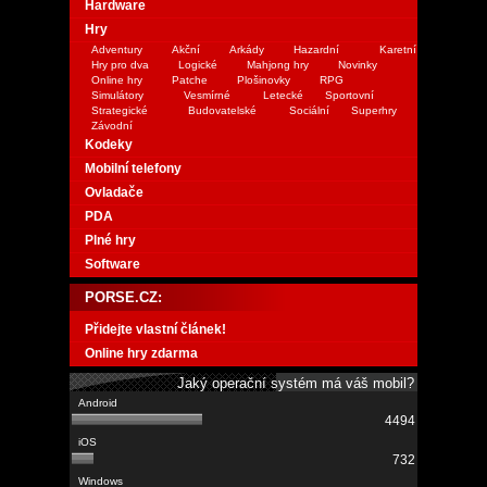
Hardware
Hry
Adventury
Akční
Arkády
Hazardní
Karetní
Hry pro dva
Logické
Mahjong hry
Novinky
Online hry
Patche
Plošinovky
RPG
Simulátory
Vesmírné
Letecké
Sportovní
Strategické
Budovatelské
Sociální
Superhry
Závodní
Kodeky
Mobilní telefony
Ovladače
PDA
Plné hry
Software
PORSE.CZ:
Přidejte vlastní článek!
Online hry zdarma
Jaký operační systém má váš mobil?
4494
732