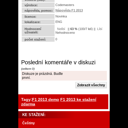
Codemasters
výrobce:
Nápověda F1 2013
nápověda, pomoc:
Novinka
licence:
ENG
lokalizace:
Hodnocení
||
63
%
(
100
/
7 lidí
) ||
uživateli:
Nehodnoceno
0
počet stažení:
Poslední komentáře v diskuzi
(celkem 0)
Diskuze je prázdná. Buďte
první.
Tagy:
F1 2013 demo
F1 2013 ke stažení
zdarma
KE STAŽENÍ:
Češtiny