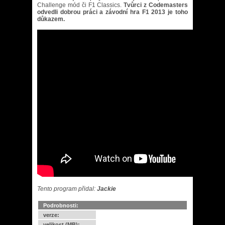
Challenge mód či F1 Classics.
Tvůrci z Codemasters
odvedli dobrou práci a závodní hra F1 2013 je toho
důkazem.
Tento program přidal:
Jackie
Podrobnosti:
verze:
velikost (MB):