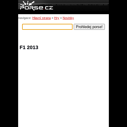
navigace:
Hlavní strana
»
Hry
»
Novinky
F1 2013