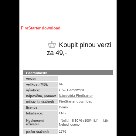
FireStarter download
Koupit plnou verzi
za 49,-
Podrobnosti:
verze:
64
velikost (MB):
GSC Gameworld
výrobce:
Nápověda FireStarter
nápověda, pomoc:
FireStarter download
odkaz ke stažení:
Demo
licence:
ENG
lokalizace:
Hodnocení
||
80
%
(
100
/
4 lidí
) ||
uživateli:
Nehodnoceno
1776
počet stažení: