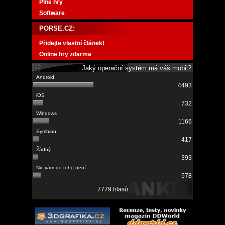
Plné hry
Software
PORSE.CZ:
Přidejte vlastní článek!
Online hry zdarma
Jaký operační systém má váš mobil?
4493
732
1166
417
393
578
7779 hlasů