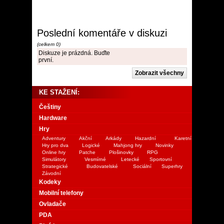
Poslední komentáře v diskuzi
(celkem 0)
Diskuze je prázdná. Buďte
první.
KE STAŽENÍ:
Češtiny
Hardware
Hry
Adventury
Akční
Arkády
Hazardní
Karetní
Hry pro dva
Logické
Mahjong hry
Novinky
Online hry
Patche
Plošinovky
RPG
Simulátory
Vesmírné
Letecké
Sportovní
Strategické
Budovatelské
Sociální
Superhry
Závodní
Kodeky
Mobilní telefony
Ovladače
PDA