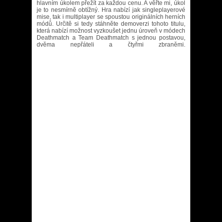
hlavním úkolem přežít za každou cenu. A věřte mi, úkol
je to nesmírně obtížný. Hra nabízí jak singleplayerové
mise, tak i multiplayer se spoustou originálních herních
módů. Určitě si tedy stáhněte demoverzi tohoto titulu,
která nabízí možnost vyzkoušet jednu úroveň v módech
Deathmatch a Team Deathmatch s jednou postavou,
dvěma nepřáteli a čtyřmi zbraněmi.