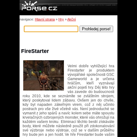
navigace:
Hlavní strana
»
Hry
»
Akční
FireStarter
Velmi dobře vyhlížející hra
Firestarter je produktem
vývojářské společnosti GSC
Gameworld a je určena
hráčům, kteří vyznávají
akční pojetí hry. Děj této hry
vás zavede do budoucnosti
roku 2010, kde se seznámíte se zvláštním strojem,
který poskytoval lidem zábavu. Ovšem jen do chvíle,
kdy byl napaden zákeřným virem, což z něj učinilo
postrach pro vše živé včetně vás. Není jednoduché se
vymanit z jeho spárů a navíc kolem sebe máte spoustu
krvelačných ozbrojených monster, které vás ohrožují na
každém vašem kroku. Eliminací těchto bestií získáváte
body, které můžete následně použít při zdokonalování
své výzbroje nebo výstroje, což se v dalším průběhu
hry bude jen a jen hodit. Ve hře Firestarter bude vaším