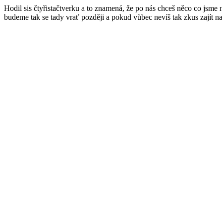
Hodil sis čtyřistačtverku a to znamená, že po nás chceš něco co jsme
budeme tak se tady vrať později a pokud vůbec nevíš tak zkus zajít n