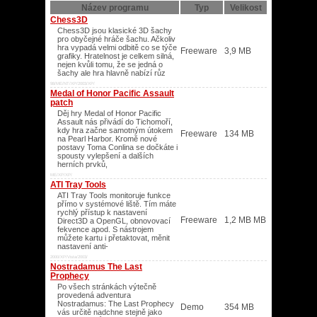
Název programu
Typ
Velikost
Chess3D
Chess3D jsou klasické 3D šachy
pro obyčejné hráče šachu. Ačkoliv
hra vypadá velmi odbitě co se týče
Freeware
3,9 MB
grafiky. Hratelnost je celkem silná,
nejen kvůli tomu, že se jedná o
šachy ale hra hlavně nabízí růz
98/ME/NT/XP/2003/XP/
Medal of Honor Pacific Assault
patch
Děj hry Medal of Honor Pacific
Assault nás přivádí do Tichomoří,
kdy hra začne samotným útokem
Freeware
134 MB
na Pearl Harbor. Kromě nové
postavy Toma Conlina se dočkáte i
spousty vylepšení a dalších
herních prvků,
ME/XP/XP/
ATI Tray Tools
ATI Tray Tools monitoruje funkce
přímo v systémové liště. Tím máte
rychlý přístup k nastavení
Freeware
1,2 MB MB
Direct3D a OpenGL, obnovovací
fekvence apod. S nástrojem
můžete kartu i přetaktovat, měnit
nastavení anti-
2000/XP/Vista/2003/
Nostradamus The Last
Prophecy
Po všech stránkách výtečně
provedená adventura
Nostradamus: The Last Prophecy
Demo
354 MB
vás určitě nadchne stejně jako