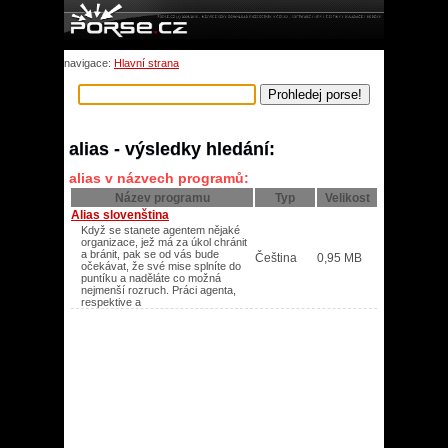
navigace:
Hlavní strana
alias - výsledky hledání:
alias v názvech programů:
Název programu
Typ
Velikost
Alias slovenština
Když se stanete agentem nějaké
organizace, jež má za úkol chránit
a bránit, pak se od vás bude
Čeština
0,95 MB
očekávat, že své mise splníte do
puntíku a naděláte co možná
nejmenší rozruch. Práci agenta,
respektive a