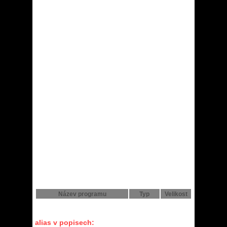
Název programu
Typ
Velikost
alias v popisech: