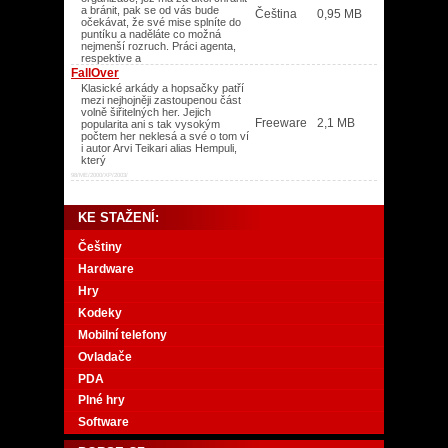
a bránit, pak se od vás bude
Čeština
0,95 MB
očekávat, že své mise splníte do
puntíku a naděláte co možná
nejmenší rozruch. Práci agenta,
respektive a
FallOver
Klasické arkády a hopsačky patří
mezi nejhojněji zastoupenou část
volně šiřitelných her. Jejich
Freeware
2,1 MB
popularita ani s tak vysokým
počtem her neklesá a své o tom ví
i autor Arvi Teikari alias Hempuli,
který
98/ME/2000/XP/2003/
KE STAŽENÍ:
Češtiny
Hardware
Hry
Kodeky
Mobilní telefony
Ovladače
PDA
Plné hry
Software