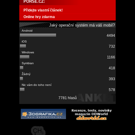
PORSE.CZ:
Přidejte vlastní článek!
Online hry zdarma
Jaký operační systém má váš mobil?
4494
732
1166
418
393
578
7781 hlasů