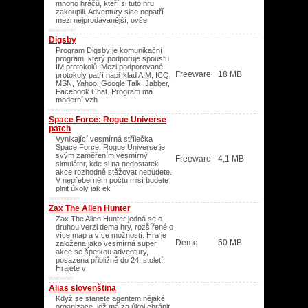
mnoho hráčů, kteří si tuto hru
zakoupili. Adventury sice nepatří
mezi nejprodávanější, ovše
98/ME/XP/XP/
Digsby
Program Digsby je komunikační
program, který podporuje spoustu
IM protokolů. Mezi podporované
Freeware
18 MB
protokoly patří například AIM, ICQ,
MSN, Yahoo, Google Talk, Jabber,
Facebook Chat. Program má
moderní vzh
ME/NT/XP/Vista/2003/XP/
Space Force: Rogue Universe
patch
Vynikající vesmírná střílečka
Space Force: Rogue Universe je
svým zaměřením vesmírný
Freeware
4,1 MB
simulátor, kde si na nedostatek
akce rozhodně stěžovat nebudete.
V nepřeberném počtu misí budete
plnit úkoly jak ek
ME/XP/2003/XP/
Zax The Alien Hunter
Zax The Alien Hunter jedná se o
druhou verzi dema hry, rozšířené o
více map a více možností. Hra je
Demo
50 MB
založena jako vesmírná super
akce se špetkou adventury,
posazena přibližně do 24. století.
Hrajete v
95/98/XP/XP/
Alias slovenština
Když se stanete agentem nějaké
organizace, jež má za úkol chránit