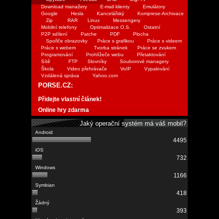
Download manažery
E-mail klienty
Emulátory
Google
Hesla
Kancelářský
Komprese-Archivace
Zip
RAR
Linux
Messengery
Mobilní telefony
Optimalizace O.S.
Ostatní
P2P sdílení
Patche
PDF
Plocha
Spořiče obrazovky
Práce s grafikou
Práce s videem
Práce s webem
Tvorba stránek
Práce se zvukem
Programování
Prohlížeče webu
Přetaktování
Sítě
FTP
Slovníky
Souborové managery
Škola
Video přehrávače
VoIP
Vypalování
Vzdálená správa
Yahoo.com
PORSE.CZ:
Přidejte vlastní článek!
Online hry zdarma
Jaký operační systém má váš mobil?
4495
732
1166
418
393