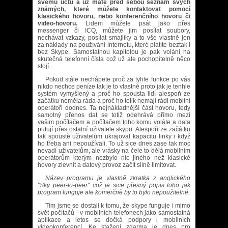
svému účtu a už máte před sebou seznam svých
známých, které můžete kontaktovat pomocí
klasického hovoru, nebo konferenčního hovoru či
video-hovoru.
Lidem můžete psát jako přes
messenger či ICQ, můžete jim posílat soubory,
nechávat vzkazy, posílat smajlíky a to vše vlastně jen
za náklady na používání internetu, které platíte beztak i
bez Skype. Samostatnou kapitolou je pak volání na
skutečná telefonní čísla což už ale pochopitelně něco
stojí.
Pokud stále nechápete proč za tyhle funkce po vás
nikdo nechce peníze tak je to vlastně proto jak je tenhle
systém vymyšlený a proč ho spousta lidí alespoň ze
začátku neměla ráda a proč ho tolik nemají rádi mobilní
operátoři dodnes. Ta nejnákladnější část hovoru, tedy
samotný přenos dat se totiž odehrává přímo mezi
vašim počítačem a počítačem toho komu voláte a data
putují přes ostatní uživatele skypu. Alespoň ze začátku
tak spoustě uživatelům ukrajoval kapacitu linky i když
ho třeba ani nepoužívali. To už sice dnes zase tak moc
nevadí uživatelům, ale vrásky na čele to dělá mobilním
operátorům kterým nezbylo nic jiného než klasické
hovory zlevnit a datový provoz začít silně limitovat.
Název programu je vlastně zkratka z anglického
"Sky peer-to-peer" což je sice přesný popis toho jak
program funguje ale komerčně by to bylo nepoužitelné.
Tím jsme se dostali k tomu, že skype funguje i mimo
svět počítačů - v mobilních telefonech jako samostatná
aplikace a letos se dočká podpory i mobilních
videokonferencí. Ke stažení zdarma je dnes pro