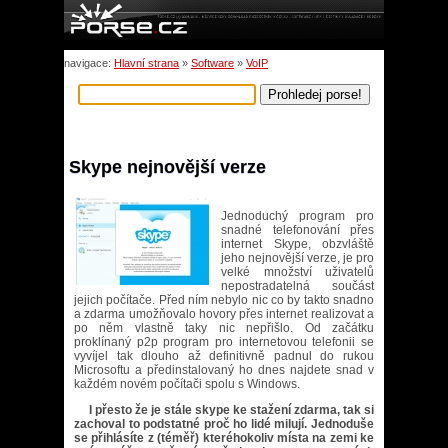
navigace:
Hlavní strana
»
Software
»
VoIP
Skype nejnovější verze
Jednoduchý program pro
snadné telefonování přes
internet Skype, obzvláště
jeho nejnovější verze, je pro
velké množství uživatelů
nepostradatelná součást
jejich počítače. Před ním nebylo nic co by takto snadno
a zdarma umožňovalo hovory přes internet realizovat a
po něm vlastně taky nic nepřišlo. Od začátku
proklínaný p2p program pro internetovou telefonii se
vyvíjel tak dlouho až definitivně padnul do rukou
Microsoftu a předinstalovaný ho dnes najdete snad v
každém novém počítači spolu s Windows.
I přesto že je stále skype ke stažení zdarma, tak si
zachoval to podstatné proč ho lidé milují. Jednoduše
se přihlásíte z (téměř) kteréhokoliv místa na zemi ke