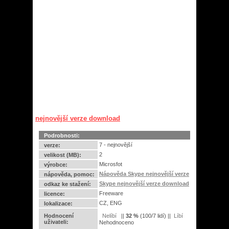
nejnovější verze download
Podrobnosti:
7 - nejnovější
verze:
2
velikost (MB):
Microsfot
výrobce:
Nápověda Skype nejnovější verze
nápověda, pomoc:
Skype nejnovější verze download
odkaz ke stažení:
Freeware
licence:
CZ, ENG
lokalizace:
Hodnocení
||
32
%
(
100
/
7 lidí
) ||
uživateli:
Nehodnoceno