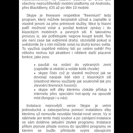
všechny nejrozšířenější mobilní platformy od Androidu,
přes BlackBerry, iOS až po Win 10 mobile.
Skype je freeware respektive "freemium" tedy
program, který můžete bezplatně užívat a zaplatíte si
vlastně jenom za jeho prémiové služby. Mezi ty hlavní
patří možnost volat a posílat textové zprávy i do
klasických mobilních a pevných sítí. K takovému
provozu si, ale potřebujete nejprve koupit kredit. Ten
ale není zase tak extrémně drahý, obzvláště pokud si
uvědomíte že s ním můžete volat na druhý konec světa.
To využívá úspěšně milióny lidí po celém světě! Pro
někoho mohou být atraktivní i některé další placené
funkce, jako jsou:
paušál na volání do vybraných zemí
(zaplatíte si období a voláte kolik chcete)
skype číslo což je vlastně možnost jak se
dovolají naopak lidé vám z klasických sítí
(vlastnost kterou využijete jak soukromě tak pro
zlevnění firemních hovorů)
skype wifi díky kterému získáte přístup k
internetu přes speciální hot-spoty na spoustě
míst (funguje i u nás)
Instalace nejnovější verze Skype je velmi
jednoduchá a zabezpečena pomocí instalátoru díky
kterému už nemusíte neustále hledat nové verze. Vy si
stáhnete jen tento malý soubor a po zahájení instalace
se sám dotáhne aktuální zbytek programu. Instalace
přitom plynule přejde rovnou do spuštění programu ve
kterém se buďto přihlásíte svými stávajícími