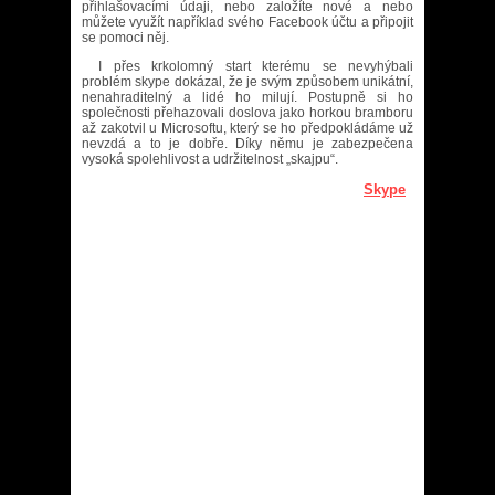
přihlašovacími údaji, nebo založíte nové a nebo
můžete využít například svého Facebook účtu a připojit
se pomoci něj.
I přes krkolomný start kterému se nevyhýbali
problém skype dokázal, že je svým způsobem unikátní,
nenahraditelný a lidé ho milují. Postupně si ho
společnosti přehazovali doslova jako horkou bramboru
až zakotvil u Microsoftu, který se ho předpokládáme už
nevzdá a to je dobře. Díky němu je zabezpečena
vysoká spolehlivost a udržitelnost „skajpu“.
Skype