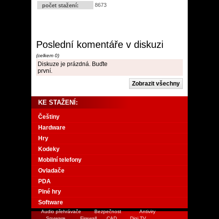
8673
počet stažení:
Poslední komentáře v diskuzi
(celkem 0)
Diskuze je prázdná. Buďte
první.
KE STAŽENÍ:
Češtiny
Hardware
Hry
Kodeky
Mobilní telefony
Ovladače
PDA
Plné hry
Software
Audio přehrávače
Bezpečnost
Antiviry
Spyware
Firewall
CAD
Digi TV