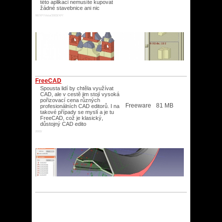
této aplikaci nemusíte kupovat
žádné stavebnice ani nic
98/XP/Vista/2003/XP/
FreeCAD
Spousta lidí by chtěla využívat
CAD, ale v cestě jim stojí vysoká
pořizovací cena různých
Freeware
81 MB
profesionálních CAD editorů. I na
takové případy se myslí a je tu
FreeCAD, což je klasický,
důstojný CAD edito
2003/