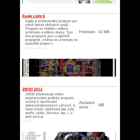
Eagle Light 6
Eagle je profesionální program pro
návrh desek plošných spojů.
Program se skládá z editoru
Freeware
42 MB
schématu a editoru desky. Tyto
dva programy jsou vzájemně
propojené, změna ve schematu se
okamžitě projeví v
98/ME/NT/XP/Vista/2003/XP/
ZW3D 2012
ZW3D představuje velice
propracováný grafický program,
určený k navrhování
Zkušební
MB
elektrostrojírenských zařízení, či
verze
částí (motor, elektrická pila, kolo,
dveře, výfuk, žárovka, atp..). V
plné verzi je
XP/Vista/XP/