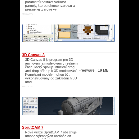
parametrů nastavit velikost
parcely, kterou chcete tvarovat a
přesně jej tvarově vy
XP/Vista/XP/
3D Canvas 8
3D Canvas 8 je program pro 3D
animování a modelování v reálném
čase, který spojuje intuitivní drag-
Freeware
19 MB
and-drop přístup k 3D modelování.
Komplexní modely mohou být
vykonstruovány od základních 3D
mod
XP/2003/XP/
SprutCAM 7
Nová verze SprutCAM 7 obsahuje
mnoho výkonných obráběcích