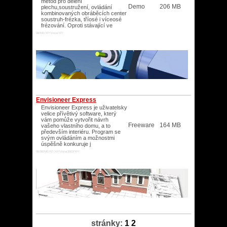
metod pro dělení
Demo
206 MB
plechu,soustružení, ovládání
kombinovaných obráběcích center
soustruh-frézka, tříosé i víceosé
frézování. Oproti stávající ve
98/ME/XP/Vista/XP/
Envisioneer Express
Envisioneer Express je uživatelsky
velice přívětivý software, který
vám pomůže vytvořit návrh
Freeware
164 MB
vašeho vlastního domu, a to
především interiéru. Program se
svým ovládáním a možnostmi
úspěšně konkuruje j
95/98/ME/NT/XP/Vista/2003/XP/
stránky:
1
2