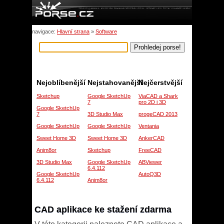
navigace:
Hlavní strana
»
Software
Nejoblíbenější
Nejstahovanější
Nejčerstvější
Sketchup
Google SketchUp
ViaCAD a Shark
7
pro 2D i 3D
Google SketchUp
7
3D Studio Max
progeCAD 2013
Google SketchUp
Google SketchUp
Ventania
Sweet Home 3D
Sweet Home 3D
AnkerCAD
Anim8or
Sketchup
FreeCAD
3D Studio Max
Google SketchUp
ABViewer
6.4.112
Google SketchUp
AutoQ3D
6.4.112
Anim8or
CAD aplikace ke stažení zdarma