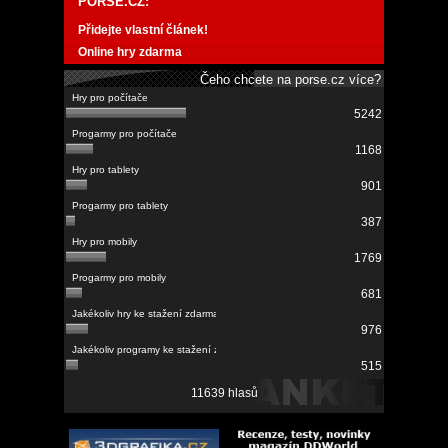
PORSE.CZ:
Přidejte vlastní článek!
Online hry zdarma
Čeho chcete na porse.cz více?
5242
1168
901
387
1769
681
976
515
11639 hlasů