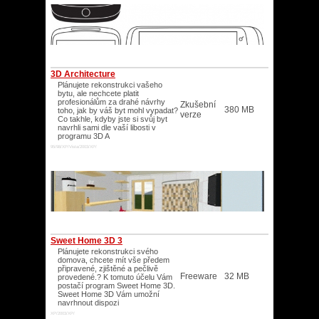
3D Architecture
Plánujete rekonstrukci vašeho
bytu, ale nechcete platit
profesionálům za drahé návrhy
Zkušební
380 MB
toho, jak by váš byt mohl vypadat?
verze
Co takhle, kdyby jste si svůj byt
navrhli sami dle vaší libosti v
programu 3D A
95/98/XP/Vista/2003/XP/
Sweet Home 3D 3
Plánujete rekonstrukci svého
domova, chcete mít vše předem
připravené, zjištěné a pečlivě
Freeware
32 MB
provedené.? K tomuto účelu Vám
postačí program Sweet Home 3D.
Sweet Home 3D Vám umožní
navrhnout dispozi
XP/2003/XP/