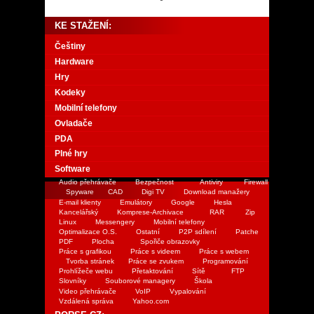
KE STAŽENÍ:
Češtiny
Hardware
Hry
Kodeky
Mobilní telefony
Ovladače
PDA
Plné hry
Software
Audio přehrávače
Bezpečnost
Antiviry
Firewall
Spyware
CAD
Digi TV
Download manažery
E-mail klienty
Emulátory
Google
Hesla
Kancelářský
Komprese-Archivace
RAR
Zip
Linux
Messengery
Mobilní telefony
Optimalizace O.S.
Ostatní
P2P sdílení
Patche
PDF
Plocha
Spořiče obrazovky
Práce s grafikou
Práce s videem
Práce s webem
Tvorba stránek
Práce se zvukem
Programování
Prohlížeče webu
Přetaktování
Sítě
FTP
Slovníky
Souborové managery
Škola
Video přehrávače
VoIP
Vypalování
Vzdálená správa
Yahoo.com