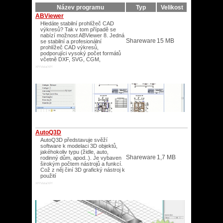
Název programu
Typ
Velikost
ABViewer
Hledáte stabilní prohlížeč CAD
výkresů? Tak v tom případě se
nabízí možnost ABViewer 8. Jedná
Shareware
15 MB
se stabilní a profesionální
prohlížeč CAD výkresů,
podporujíci vysoký počet formátů
včetně DXF, SVG, CGM,
XP/Vista/XP/
AutoQ3D
AutoQ3D představuje svěží
software k modelaci 3D objektů,
jakéhokoliv typu (židle, auto,
Shareware
1,7 MB
rodinný dům, apod..). Je vybaven
širokým počtem nástrojů a funkcí.
Což z něj činí 3D grafický nástroj k
použití
XP/Vista/XP/