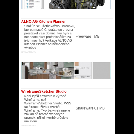
ALNO AG Kitchen Planner
Snažíte se ušetřit každou korunku,
kterou máte? Chystáte se zrovna
přestavět vaši domácí kuchyni a
Freeware
MB
nechcete platit profesionálům za
jejich návrhy? Aplikace ALNO AG
Kitchen Planner od německého
výrobce
XP/Vista/2003/XP/
WireframeSketcher Studio
Není lepší software k výrobě
Wireframe, než
WireframeSketcher Studio. WSS
se široce užívá k tvorbě
Shareware
61 MB
Wireframe. Tvorba wireframe je
základ při tvorbě webových
stránek, při její tvorbě určujete
umíštění
XP/Vista/2003/XP/