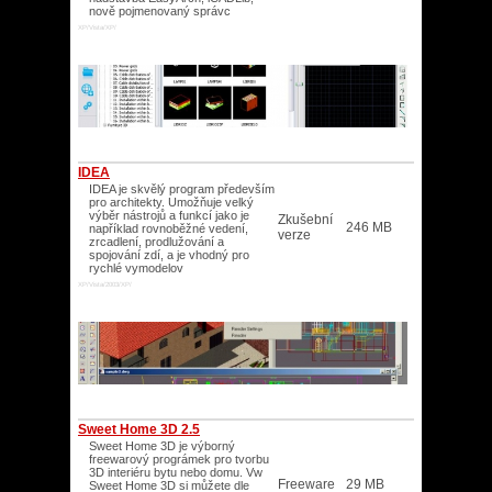
nově pojmenovaný správc
XP/Vista/XP/
IDEA
IDEA je skvělý program především
pro architekty. Umožňuje velký
výběr nástrojů a funkcí jako je
Zkušební
246 MB
například rovnoběžné vedení,
verze
zrcadlení, prodlužování a
spojování zdí, a je vhodný pro
rychlé vymodelov
XP/Vista/2003/XP/
Sweet Home 3D 2.5
Sweet Home 3D je výborný
freewarový prográmek pro tvorbu
3D interiéru bytu nebo domu. Vw
Freeware
29 MB
Sweet Home 3D si můžete dle