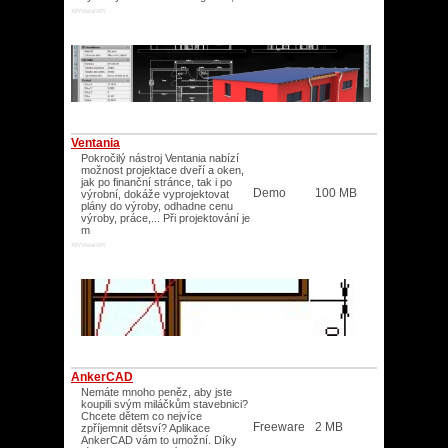
XP/Vista/XP/
Ventania
Pokročilý nástroj Ventania nabízí
možnost projektace dveří a oken,
jak po finanční stránce, tak i po
Demo
100 MB
výrobní, dokáže vyprojektovat
plány do výroby, odhadne cenu
výroby, práce,... Při projektování je
m
XP/Vista/XP/
AnkerCAD
Nemáte mnoho peněz, aby jste
koupili svým miláčkům stavebnici?
Chcete dětem co nejvíce
Freeware
2 MB
zpříjemnit dětsví? Aplikace
AnkerCAD vám to umožní. Díky