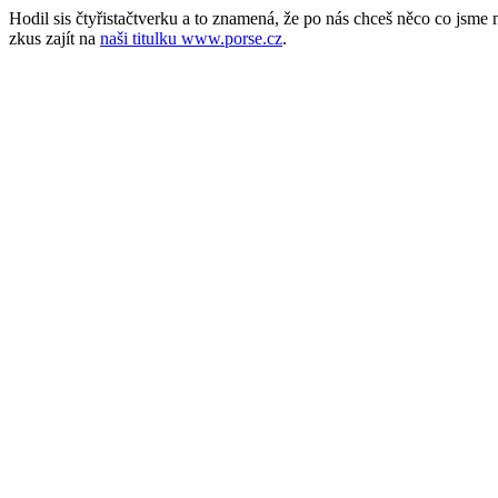
Hodil sis čtyřistačtverku a to znamená, že po nás chceš něco co jsm
zkus zajít na
naši titulku www.porse.cz
.