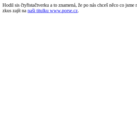
Hodil sis čtyřistačtverku a to znamená, že po nás chceš něco co jsm
zkus zajít na
naši titulku www.porse.cz
.