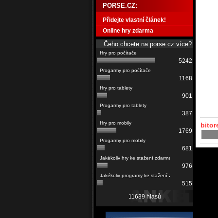
PORSE.CZ:
Přidejte vlastní článek!
Online hry zdarma
Čeho chcete na porse.cz více?
5242
1168
901
387
bitor
1769
681
976
515
11639 hlasů