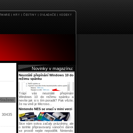
Novinky v magazínu:
Neustálé přepínání Windows 10 do
režimu spánku
Trápí vás neustálé přepínání
Windows 10 do režimu spánku a
Staženo
nevíte jak si s tím poradit? Pak vězte,
že na vině je Microso...
Nintendo NES se vrací v mini verzi
30435
Sice nám sotva začaly prázdniny, ale
o tenhle připravovaný vánoční dárek
se prostě nejde nepodělit. Nintendo,