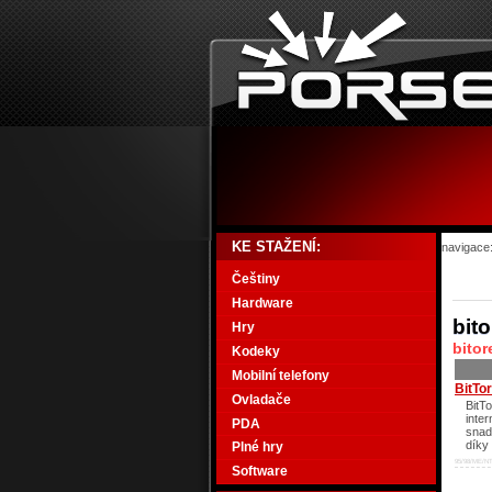
KE STAŽENÍ:
navigace
Češtiny
Hardware
bito
Hry
bito
Kodeky
Mobilní telefony
BitTo
Ovladače
BitT
inter
PDA
snad
díky
Plné hry
95/98/ME/NT
Software