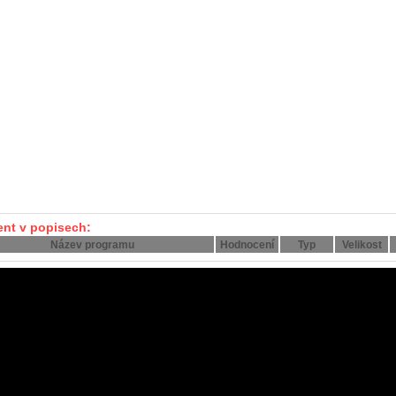
ent v popisech:
Název programu
Hodnocení
Typ
Velikost