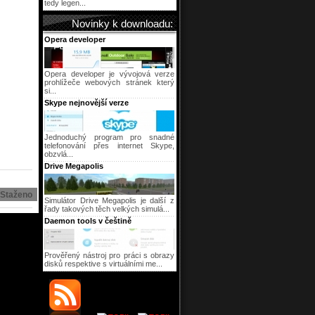
tedy legen...
Novinky k downloadu:
Opera developer
Opera developer je vývojová verze
prohlížeče webových stránek který
si...
Skype nejnovější verze
Jednoduchý program pro snadné
telefonování přes internet Skype,
obzvlá...
Drive Megapolis
Staženo
Simulátor Drive Megapolis je další z
řady takových těch velkých simulá...
Daemon tools v češtině
Prověřený nástroj pro práci s obrazy
disků respektive s virtuálními me...