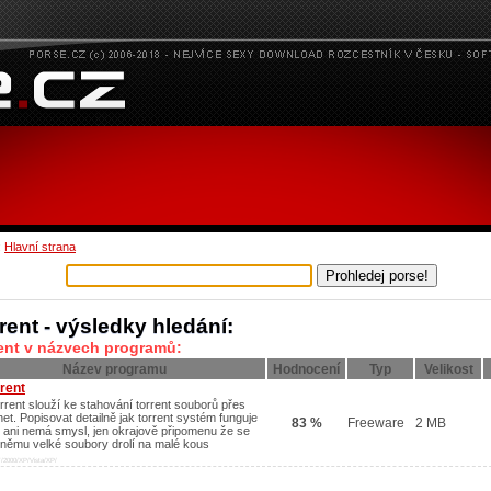
:
Hlavní strana
rent - výsledky hledání:
rent v názvech programů:
Název programu
Hodnocení
Typ
Velikost
rrent
orrent slouží ke stahování torrent souborů přes
net. Popisovat detailně jak torrent systém funguje
83 %
Freeware
2 MB
 ani nemá smysl, jen okrajově připomenu že se
 němu velké soubory drolí na malé kous
/2000/XP/Vista/XP/