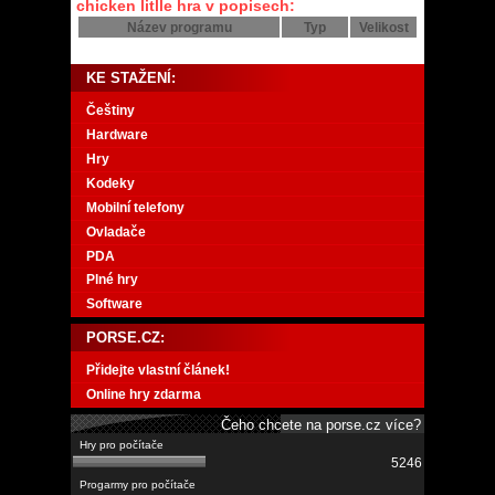
chicken litlle hra v popisech:
Název programu
Typ
Velikost
KE STAŽENÍ:
Češtiny
Hardware
Hry
Kodeky
Mobilní telefony
Ovladače
PDA
Plné hry
Software
PORSE.CZ:
Přidejte vlastní článek!
Online hry zdarma
Čeho chcete na porse.cz více?
5246