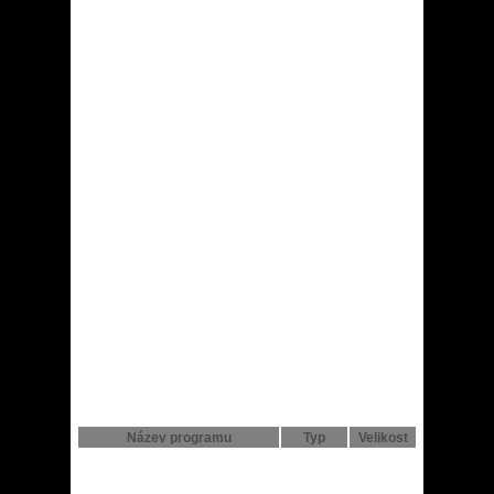
Název programu
Typ
Velikost