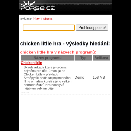
navigace:
Hlavní strana
chicken litlle hra - výsledky hledání:
chicken litlle hra v názvech programů:
Název programu
Typ
Velikost
Chicken litlle
Skvělá arkáda která je určena
zejména pro děti. Jmenuje se
Chicken Litlle v překladu
Demo
158 MB
Strašpytlík podle stejnojmenného
filmu o málém kuřeti a jeho velkém
dobrodružství. Hra neoplývá
nějakým velkým děje
Vista/2003/