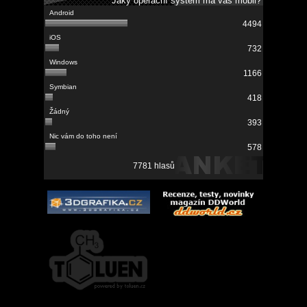
Jaký operační systém má váš mobil?
4494
732
1166
418
393
578
7781 hlasů