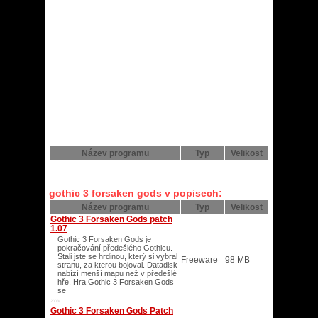
Název programu
Typ
Velikost
gothic 3 forsaken gods v popisech:
Název programu
Typ
Velikost
Gothic 3 Forsaken Gods patch
1.07
Gothic 3 Forsaken Gods je
pokračování předešlého Gothicu.
Stali jste se hrdinou, který si vybral
Freeware
98 MB
stranu, za kterou bojoval. Datadisk
nabízí menší mapu než v předešlé
hře. Hra Gothic 3 Forsaken Gods
se
2003/
Gothic 3 Forsaken Gods Patch