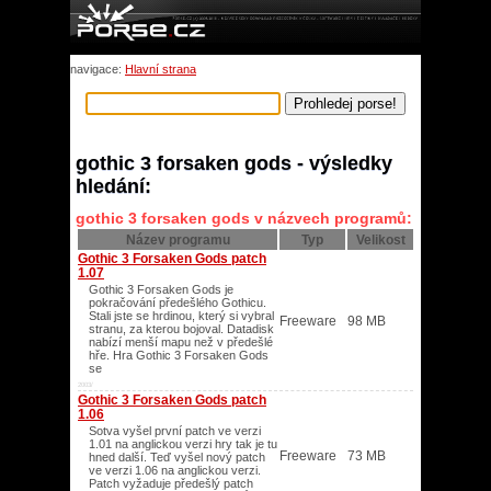
navigace:
Hlavní strana
gothic 3 forsaken gods - výsledky
hledání:
gothic 3 forsaken gods v názvech programů:
Název programu
Typ
Velikost
Gothic 3 Forsaken Gods patch
1.07
Gothic 3 Forsaken Gods je
pokračování předešlého Gothicu.
Stali jste se hrdinou, který si vybral
Freeware
98 MB
stranu, za kterou bojoval. Datadisk
nabízí menší mapu než v předešlé
hře. Hra Gothic 3 Forsaken Gods
se
2003/
Gothic 3 Forsaken Gods patch
1.06
Sotva vyšel první patch ve verzi
1.01 na anglickou verzi hry tak je tu
Freeware
73 MB
hned další. Teď vyšel nový patch
ve verzi 1.06 na anglickou verzi.
Patch vyžaduje předešlý patch