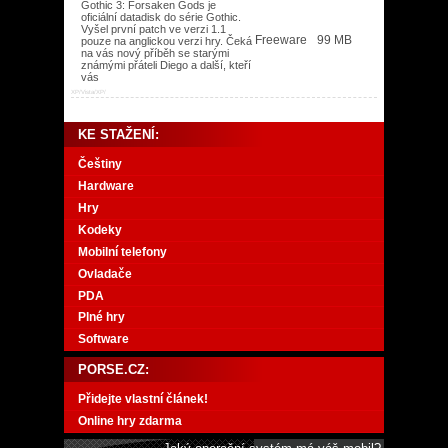
Gothic 3: Forsaken Gods je
oficiální datadisk do série Gothic.
Vyšel první patch ve verzi 1.1
Freeware
99 MB
pouze na anglickou verzi hry. Čeká
na vás nový příběh se starými
známými přáteli Diego a další, kteří
vás
XP/Vista/XP/
KE STAŽENÍ:
Češtiny
Hardware
Hry
Kodeky
Mobilní telefony
Ovladače
PDA
Plné hry
Software
PORSE.CZ:
Přidejte vlastní článek!
Online hry zdarma