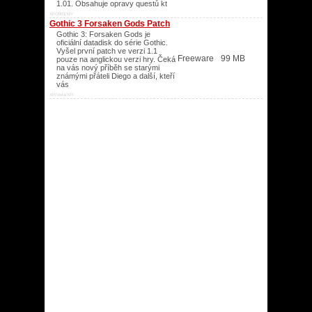
1.01. Obsahuje opravy questů kt
XP/2003/XP/
Gothic 3 Forsaken Gods Patch
Gothic 3: Forsaken Gods je
oficiální datadisk do série Gothic.
Vyšel první patch ve verzi 1.1
Freeware
99 MB
pouze na anglickou verzi hry. Čeká
na vás nový příběh se starými
známými přáteli Diego a další, kteří
vás
XP/Vista/XP/