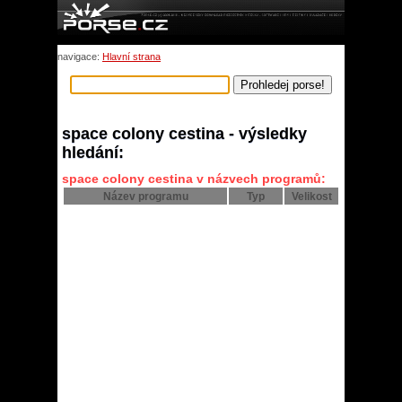
navigace:
Hlavní strana
space colony cestina - výsledky
hledání:
space colony cestina v názvech programů:
Název programu
Typ
Velikost