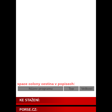
space colony cestina v popisech:
Název programu
Typ
Velikost
KE STAŽENÍ:
PORSE.CZ: