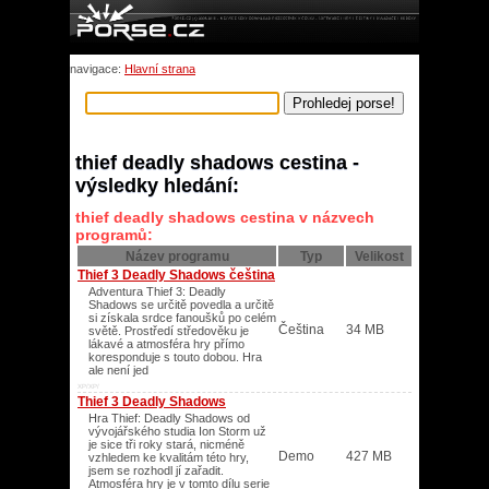
navigace:
Hlavní strana
thief deadly shadows cestina -
výsledky hledání:
thief deadly shadows cestina v názvech
programů:
Název programu
Typ
Velikost
Thief 3 Deadly Shadows čeština
Adventura Thief 3: Deadly
Shadows se určitě povedla a určitě
si získala srdce fanoušků po celém
Čeština
34 MB
světě. Prostředí středověku je
lákavé a atmosféra hry přímo
koresponduje s touto dobou. Hra
ale není jed
XP/XP/
Thief 3 Deadly Shadows
Hra Thief: Deadly Shadows od
vývojářského studia Ion Storm už
je sice tři roky stará, nicméně
Demo
427 MB
vzhledem ke kvalitám této hry,
jsem se rozhodl jí zařadit.
Atmosféra hry je v tomto dílu serie