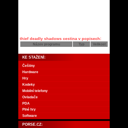
thief deadly shadows cestina v popisech:
Název programu
Typ
Velikost
KE STAŽENÍ:
Češtiny
Hardware
Hry
Kodeky
Mobilní telefony
Ovladače
PDA
Plné hry
Software
PORSE.CZ: