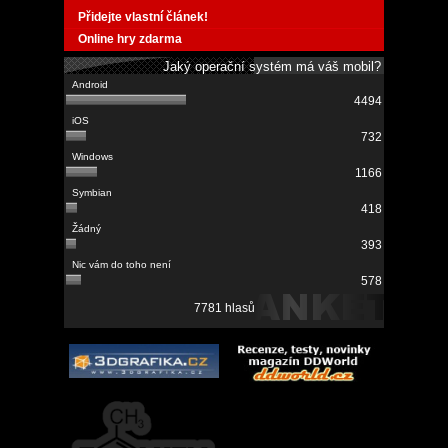
Přidejte vlastní článek!
Online hry zdarma
Jaký operační systém má váš mobil?
4494
732
1166
418
393
578
7781 hlasů