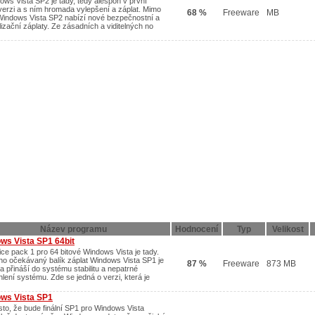
ows Vista SP2 je tady, tedy alespoň v první
verzi a s ním hromada vylepšení a záplat. Mimo
68 %
Freeware
MB
 Windows Vista SP2 nabízí nové bezpečnostní a
lizační záplaty. Ze zásadních a viditelných no
Název programu
Hodnocení
Typ
Velikost
ws Vista SP1 64bit
ice pack 1 pro 64 bitové Windows Vista je tady.
ho očekávaný balík záplat Windows Vista SP1 je
87 %
Freeware
873 MB
a přináší do systému stabilitu a nepatrné
hlení systému. Zde se jedná o verzi, která je
ws Vista SP1
esto, že bude finální SP1 pro Windows Vista