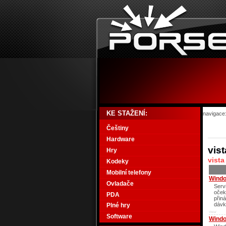
KE STAŽENÍ:
navigace
Češtiny
Hardware
vist
Hry
vist
Kodeky
Mobilní telefony
Windo
Ovladače
Serv
oček
PDA
přin
dávku
Plné hry
Vista/
Software
Windo