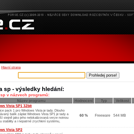
:
Hlavní strana
a sp - výsledky hledání:
a sp v názvech programů:
Název programu
Hodnocení
Typ
Velikost
ws Vista SP1 32bit
ice pack 1 pro Windows Vista je tady. Dlouho
ávaný balík záplat Windows Vista SP1 je tady a
60 %
Freeware
544 MB
áší stejně jako jeho nelokalizovaná verze notnou
 stability a i nepatrné zrychlení systému,
ws Vista SP2