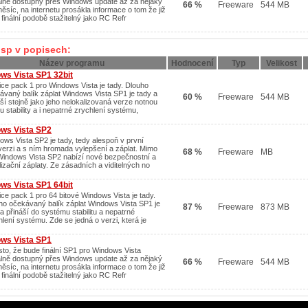
iálně dostupný přes Windows update až za nějaký
66 %
Freeware
544 MB
měsíc, na internetu prosákla informace o tom že již
 finální podobě stažitelný jako RC Refr
 sp v popisech:
Název programu
Hodnocení
Typ
Velikost
ws Vista SP1 32bit
ice pack 1 pro Windows Vista je tady. Dlouho
ávaný balík záplat Windows Vista SP1 je tady a
60 %
Freeware
544 MB
áší stejně jako jeho nelokalizovaná verze notnou
 stability a i nepatrné zrychlení systému,
ws Vista SP2
ows Vista SP2 je tady, tedy alespoň v první
verzi a s ním hromada vylepšení a záplat. Mimo
68 %
Freeware
MB
 Windows Vista SP2 nabízí nové bezpečnostní a
lizační záplaty. Ze zásadních a viditelných no
ws Vista SP1 64bit
ice pack 1 pro 64 bitové Windows Vista je tady.
ho očekávaný balík záplat Windows Vista SP1 je
87 %
Freeware
873 MB
a přináší do systému stabilitu a nepatrné
hlení systému. Zde se jedná o verzi, která je
ws Vista SP1
esto, že bude finální SP1 pro Windows Vista
iálně dostupný přes Windows update až za nějaký
66 %
Freeware
544 MB
měsíc, na internetu prosákla informace o tom že již
 finální podobě stažitelný jako RC Refr