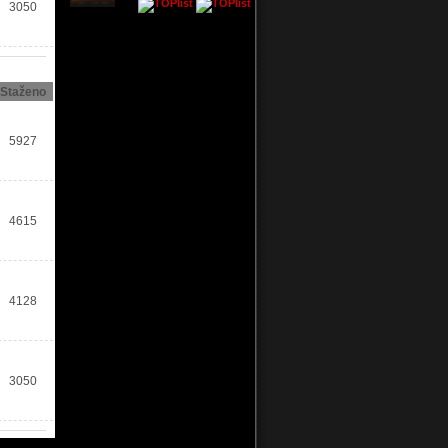
3050
Staženo
5927
4615
4128
3050