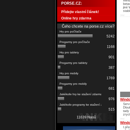
Wind
PORSE.CZ:
beta
jiné
stabi
Přidejte vlastní článek!
Vista/
Online hry zdarma
Čeho chcete na porse.cz více?
5242
1168
901
387
1769
681
976
Windo
Serv
Dlou
515
tady 
zryc
11639 hlasů
Vista/
Windo
I př