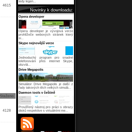
tedy legen...
4615
Novinky k downloadu:
Opera developer
Opera developer je vývojová verze
prohlížeče webových stránek který
si...
Skype nejnovější verze
Jednoduchý program pro snadné
telefonování přes internet Skype,
obzvlá...
Drive Megapolis
Simulátor Drive Megapolis je další z
řady takových těch velkých simulá...
Daemon tools v češtině
Staženo
Prověřený nástroj pro práci s obrazy
4128
disků respektive s virtuálními me...