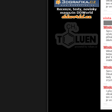
ofic
ten 
je ve
Vista/
vista
Windo
Serv
oček
přin
dávku
Vista/
Windo
Wind
beta
jiné
stabi
Vista/
Windo
Serv
Dlou
tady 
zryc
Vista/
Windo
I př
ofic
ten 
je ve
Vista/