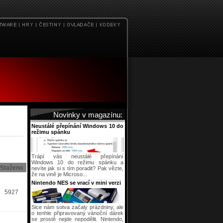
Novinky v magazínu:
Neustálé přepínání Windows 10 do
režimu spánku
Trápí vás neustálé přepínání
Windows 10 do režimu spánku a
Staženo
nevíte jak si s tím poradit? Pak vězte,
že na vině je Microso...
Nintendo NES se vrací v mini verzi
5927
Sice nám sotva začaly prázdniny, ale
o tenhle připravovaný vánoční dárek
se prostě nejde nepodělit. Nintendo,