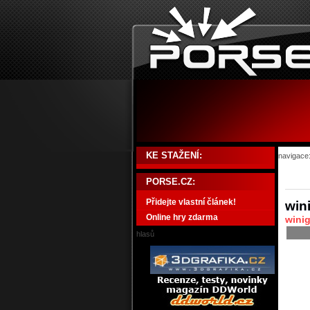
KE STAŽENÍ:
navigace
PORSE.CZ:
Přidejte vlastní článek!
wini
Online hry zdarma
wini
hlasů