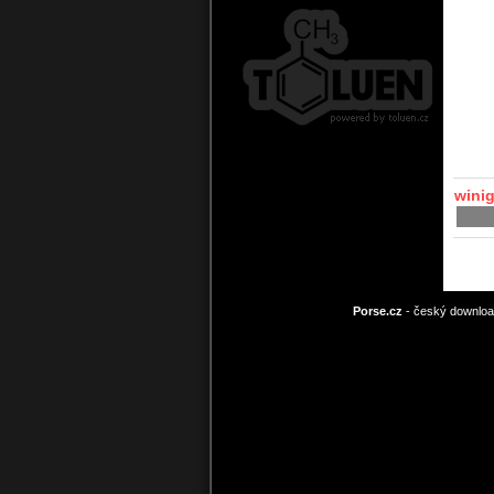
winig
Porse.cz
- český download