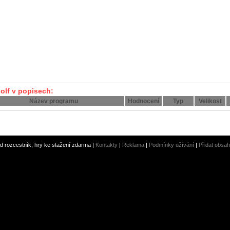
olf v popisech:
Název programu
Hodnocení
Typ
Velikost
 rozcestník, hry ke stažení zdarma |
Kontakty
|
Reklama
|
Podmínky užívání
|
Přidat obsah