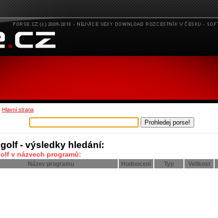
:
Hlavní strana
golf - výsledky hledání:
golf v názvech programů:
Název programu
Hodnocení
Typ
Velikost