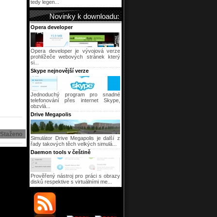
tedy legen...
Novinky k downloadu:
Opera developer
Opera developer je vývojová verze
prohlížeče webových stránek který
si...
Skype nejnovější verze
Jednoduchý program pro snadné
telefonování přes internet Skype,
obzvlá...
Drive Megapolis
Staženo
Simulátor Drive Megapolis je další z
řady takových těch velkých simulá...
Daemon tools v češtině
Prověřený nástroj pro práci s obrazy
disků respektive s virtuálními me...