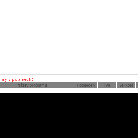
 hry v popisech:
Název programu
Hodnocení
Typ
Velikost