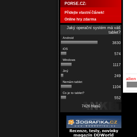
PORSE.CZ:
Přidejte vlastní článek!
Online hry zdarma
Jaký operační systém má váš
tablet?
3830
574
1117
249
alien
1104
552
7426 hlasů