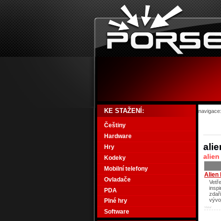
KE STAŽENÍ:
navigace
Češtiny
Hardware
alie
Hry
alien
Kodeky
Mobilní telefony
Alien 
Ovladače
Vetře
inspi
PDA
zdař
vývo
Plné hry
Vista/
Software