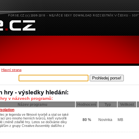
:
Hlavní strana
n hry - výsledky hledání:
 hry v názvech programů:
Název programu
Hodnocení
Typ
Velikost
Isolation
lec je legenda ve filmové tvorbě a stal se také
rací pro mnoho herních tvůrců, kteří vytvořili
80 %
Novinka
MB
ilé i méně zdařilé hry. Letos se dočkáme díky
jářům z grupy Creative Assembly dalšího z