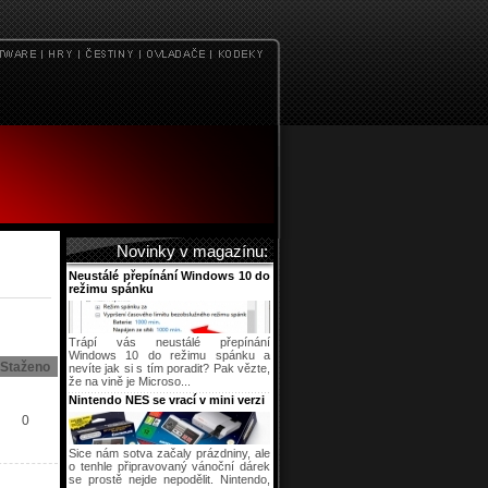
Novinky v magazínu:
Neustálé přepínání Windows 10 do
režimu spánku
Trápí vás neustálé přepínání
Windows 10 do režimu spánku a
Staženo
nevíte jak si s tím poradit? Pak vězte,
že na vině je Microso...
Nintendo NES se vrací v mini verzi
0
Sice nám sotva začaly prázdniny, ale
o tenhle připravovaný vánoční dárek
se prostě nejde nepodělit. Nintendo,