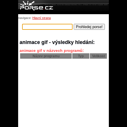
navigace:
Hlavní strana
animace gif - výsledky hledání:
animace gif v názvech programů:
Název programu
Typ
Velikost