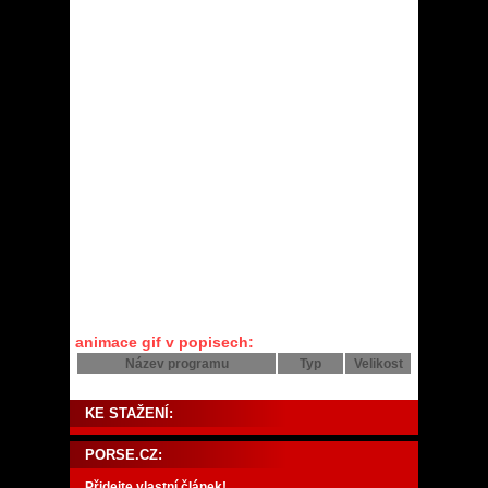
animace gif v popisech:
Název programu
Typ
Velikost
KE STAŽENÍ:
PORSE.CZ:
Přidejte vlastní článek!